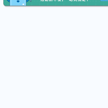
2026.08.15 (Sat) 13:20 - 08.22 (Sat) 16:00
2026.08.15
【親子手作體驗】哈東派對！比哈皮、
「共織
東窩蕊
宙】 
Taipei City
New 