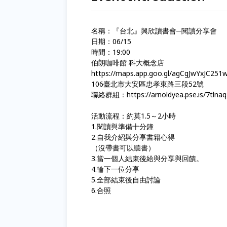
名稱：『台北』興欣讀書會─閱讀分享會
日期：06/15
時間：19:00
伯朗咖啡館 科大概念店
https://maps.app.goo.gl/agCgJwYxJC251
106臺北市大安區忠孝東路三段52號
聯絡群組：https://arnoldyea.pse.is/7tlnaq
活動流程：約莫1.5～2小時
1.閱讀與準備十分鐘
2.自我介紹與分享書籍心得
（沒帶書可以聽書）
3.當一個人結束後給與分享與回饋。
4.輪下一位分享
5.全部結束後自由討論
6.合照