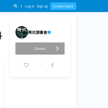
Log in
Sign up
Create Event
興欣讀書會
科
06/15『台北』閱讀分享會（歡
Closed
迎聽書）伯朗咖啡科大概念店
2026.06.15 (Mon) 19:00 - 21:00
(GMT+8)