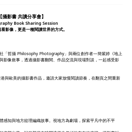
【攝影書 共讀分享會】
raphy Book Sharing Session
觀看影像，更是一種閱讀世界的方式。
 Philosophy Photography」與兩位創作者—簡紫婷《地上
程與影像敘事，透過攝影書翻閱、作品交流與現場對談，一起感受影
香港與歐美的攝影書作品，邀請大家放慢閱讀節奏，在翻頁之間重新
體感知與地方紋理編織故事。視地方為劇場，探索平凡中的不平