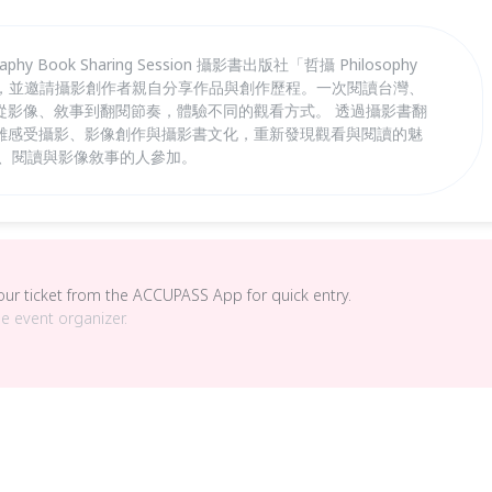
y Book Sharing Session 攝影書出版社「哲攝 Philosophy
場分享，並邀請攝影創作者親自分享作品與創作歷程。一次閱讀台灣、
從影像、敘事到翻閱節奏，體驗不同的觀看方式。 透過攝影書翻
離感受攝影、影像創作與攝影書文化，重新發現觀看與閱讀的魅
計、閱讀與影像敘事的人參加。
your ticket from the ACCUPASS App for quick entry.
he event organizer.