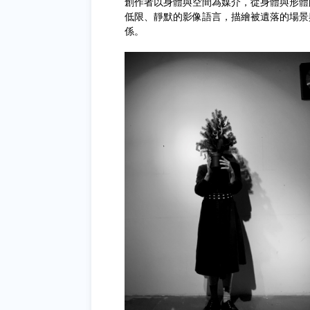
創作者以身體與空間為媒介，從身體與形體
低限、靜默的影像語言，描繪被遺落的場景
係。