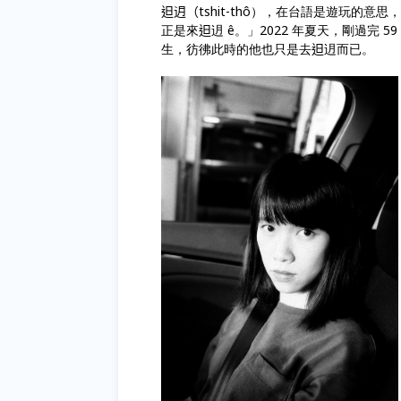
𨑨迌（tshit-thô），在台語是遊玩
正是來𨑨迌 ê。」2022 年夏天，剛過
生，彷彿此時的他也只是去𨑨迌而已。