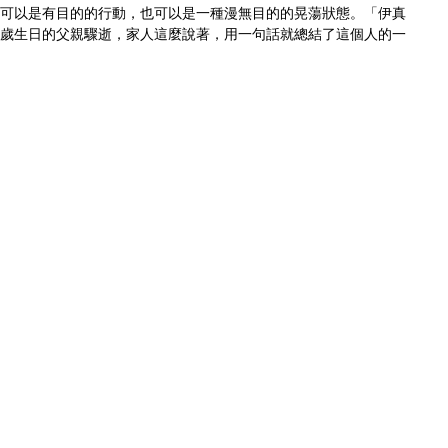
的意思，可以是有目的的行動，也可以是一種漫無目的的晃蕩狀態。「伊真
完 59 歲生日的父親驟逝，家人這麼說著，用一句話就總結了這個人的一