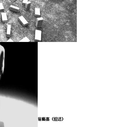
翁藝嘉《𨑨迌》