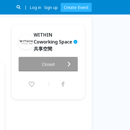
Log in
Sign up
Create Event
WITHIN
Coworking Space
共享空間
【攝影書 共讀分享會】
Closed
2026.07.11 (Sat) 14:00 - 16:30
(GMT+8)