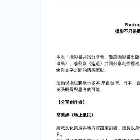
Photog
攝影不只是
本次「攝影書共讀分享會」邀請攝影書出版社「哲攝
遺民》、翁藝嘉《𨑨迌》共同分享創作歷
像與文字之間的情感流動。
活動現場也將展示多本 來自台灣、日本、
感受觀看與思考的可能。
【分享創作者】
簡紫婷《地上遺民》
跨域文化策展與地方實踐策劃者，擅長以身
凡。