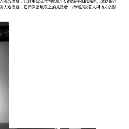
的姿態出發，記錄那些在時間流逝中仍頑強存在的痕跡。攝影書以
與人造痕跡，它們像是地表上的見證者，持續訴說著人與地方的關