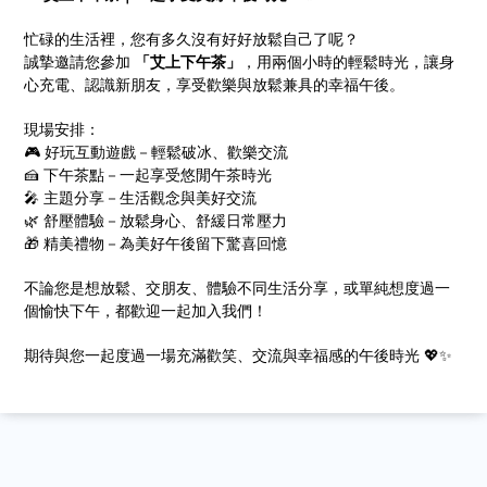
忙碌的生活裡，您有多久沒有好好放鬆自己了呢？
誠摯邀請您參加
「艾上下午茶」
，用兩個小時的輕鬆時光，讓身
心充電、認識新朋友，享受歡樂與放鬆兼具的幸福午後。
現場安排：
🎮 好玩互動遊戲－輕鬆破冰、歡樂交流
🍰 下午茶點－一起享受悠閒午茶時光
🎤 主題分享－生活觀念與美好交流
🌿 舒壓體驗－放鬆身心、舒緩日常壓力
🎁 精美禮物－為美好午後留下驚喜回憶
不論您是想放鬆、交朋友、體驗不同生活分享，或單純想度過一
個愉快下午，都歡迎一起加入我們！
期待與您一起度過一場充滿歡笑、交流與幸福感的午後時光 💖✨