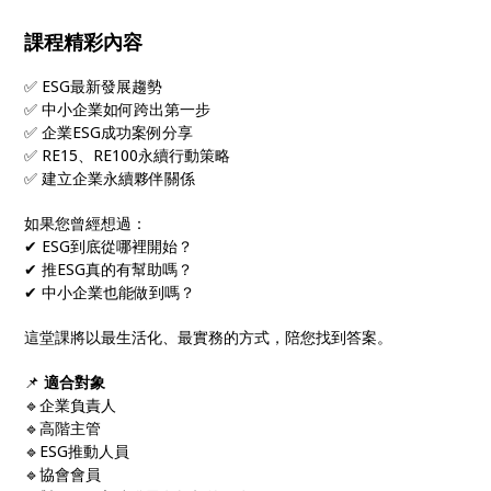
課程精彩內容
✅ ESG最新發展趨勢
✅ 中小企業如何跨出第一步
✅ 企業ESG成功案例分享
✅ RE15、RE100永續行動策略
✅ 建立企業永續夥伴關係
如果您曾經想過：
✔ ESG到底從哪裡開始？
✔ 推ESG真的有幫助嗎？
✔ 中小企業也能做到嗎？
這堂課將以最生活化、最實務的方式，陪您找到答案。
📌
適合對象
🔹企業負責人
🔹高階主管
🔹ESG推動人員
🔹協會會員