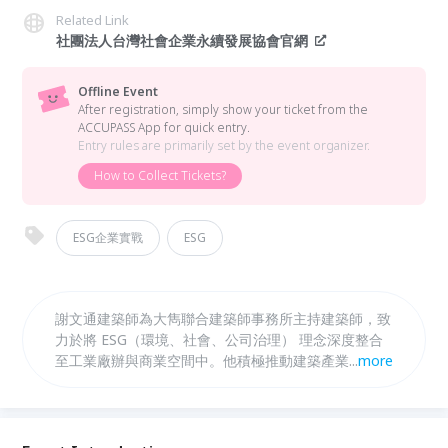
Related Link
社團法人台灣社會企業永續發展協會官網
Offline Event
After registration, simply show your ticket from the
ACCUPASS App for quick entry.
Entry rules are primarily set by the event organizer.
How to Collect Tickets?
ESG企業實戰
ESG
謝文通建築師為大雋聯合建築師事務所主持建築師，致
力於將 ESG（環境、社會、公司治理） 理念深度整合
至工業廠辦與商業空間中。他積極推動建築產業的綠色
...
more
轉型，並擔任台灣社會企業永續發展協會理事兼ESG推
廣負責人。 以中小企業為核心，分享其陪伴企業伙伴
推行ESG之路（高偉。天崗。鼎霖。鑫永銓。昆兆益。
韋僑），本活動免費，推動ESG向下扎根與競賽化發