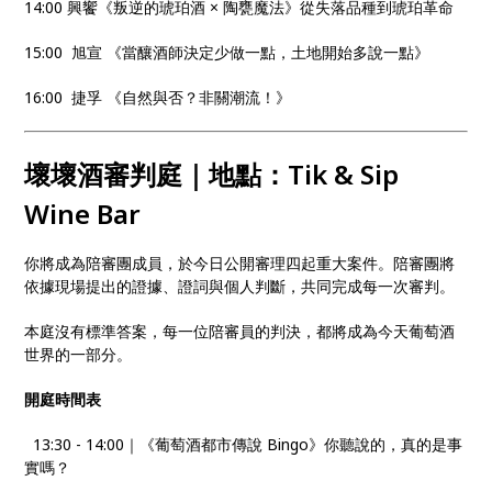
14:00 興饗《叛逆的琥珀酒 × 陶甕魔法》從失落品種到琥珀革命
15:00 旭宣 《當釀酒師決定少做一點，土地開始多說一點》
16:00 捷孚 《自然與否？非關潮流！》
壞壞酒審判庭｜地點：Tik & Sip
Wine Bar
你將成為陪審團成員，於今日公開審理四起重大案件。陪審團將
依據現場提出的證據、證詞與個人判斷，共同完成每一次審判。
本庭沒有標準答案，每一位陪審員的判決，都將成為今天葡萄酒
世界的一部分。
開庭時間表
13:30 - 14:00｜《葡萄酒都市傳說 Bingo》你聽說的，真的是事
實嗎？