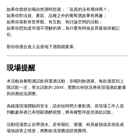
如果你曾經在喝自然酒時想過：「這真的沒有壞掉嗎？」
如果你對法規、產區、品種之外的葡萄酒故事有興趣；
如果你喜歡有世界觀、有互動、有討論空間的活動；
如果你想知道市場不理解的酒，為什麼有時候反而最值得被記
住。
那你很適合進入這座地下酒類檔案庫。
現場提醒
本活動為葡萄酒試飲與選酒活動，非喝到飽酒展。每款酒原則上
限試飲一次，單次試飲約 20ml，實際出杯狀況將依現場酒款數量
與供應狀況調整。
為維護現場體驗與安全，請勿短時間大量飲酒。若現場工作人員
判斷參與者已有明顯酒醉狀態，將有權暫停提供酒款試飲。
活動現場禁止自帶酒水。若有嘔吐、潑灑、杯具破損或其他造成
場地損害之情形，將酌收清潔費或賠償費用。