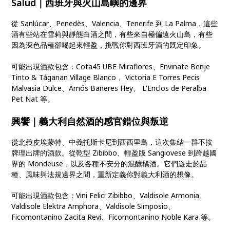
Salud｜西班牙與火山島嶼的邊界
從 Sanlúcar、Penedès、Valencia、Tenerife 到 La Palma，這些
酒有些站在雪莉與靜態白酒之間，有些來自極偏遠火山島，有些
因為深色品種卻喝起來輕盈，挑戰你對西班牙酒的既定印象。
可能出現酒款包含：Cota45 UBE Miraflores、Envinate Benje
Tinto & Táganan Village Blanco 、Victoria E Torres Pecis
Malvasia Dulce、Amós Bañeres Hey、 L'Enclos de Peralba
Pet Nat 等。
興饗｜義大利自然酒的感官錯位與叛逆
從北義皮埃蒙特、中義托斯卡尼到西西里島，這次集結一群不按
牌理出牌的酒款。從乾型 Zibibbo、輕盈版 Sangiovese 到跨越國
界的 Mondeuse，以及各種不安分的混釀橘酒。它們遊走於品
種、風味與法規邊界之間，重新定義你對義大利酒的想像。
可能出現酒款包含：Vini Felici Zibibbo、Valdisole Armonia、
Valdisole Elektra Amphora、Valdisole Simposio、
Ficomontanino Zacita Revi、Ficomontanino Noble Kara 等。