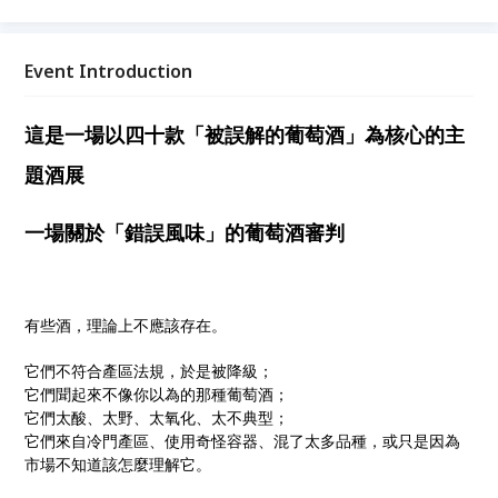
酸、太野、太氧化、太不典型； 它們來自冷門產區、
使用奇怪容器、混了太多品種，或只是因為市場不知道
該怎麼理解它。 所以它們被說成奇怪、難懂、不主
Event Introduction
流、不好賣，甚至被懷疑是不是壞掉了。 但這些酒真
的有問題嗎？ 還是問題其實在於：我們太習慣用既有
這是一場以四十款「被誤解的葡萄酒」為核心的主
標準，去判斷什麼才是「正確」的酒？
題酒展
一場關於「錯誤風味」的葡萄酒審判
有些酒，理論上不應該存在。
它們不符合產區法規，於是被降級；
它們聞起來不像你以為的那種葡萄酒；
它們太酸、太野、太氧化、太不典型；
它們來自冷門產區、使用奇怪容器、混了太多品種，或只是因為
市場不知道該怎麼理解它。