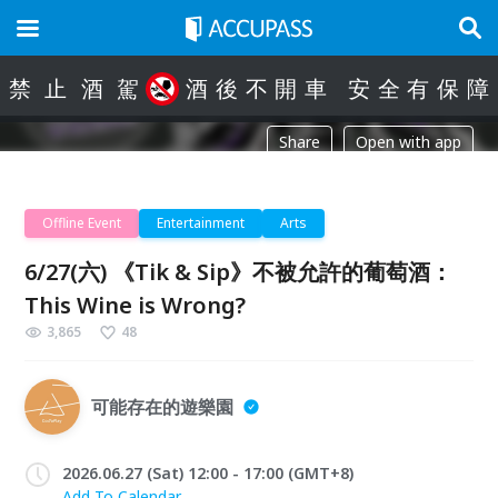
禁
止
酒
駕
酒
後
不
開
車
安
全
有
保
障
Share
Open with app
Offline Event
Entertainment
Arts
6/27(六) 《Tik & Sip》不被允許的葡萄酒：
This Wine is Wrong?
3,865
48
可能存在的遊樂園
2026.06.27 (Sat) 12:00 - 17:00 (GMT+8)
Add To Calendar