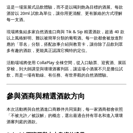
這是一場策展式品飲體驗，而不是以喝到飽為目標的酒展。每款
酒皆以 20ml 試飲為單位，讓你用更清醒、更有脈絡的方式理解
每一支酒。
現場將集結多家自然酒進口商與 Tik & Sip 精選酒款，超過 40 款
以上風格鮮明、難以被簡單分類的葡萄酒。每一款都會被放進對
應的「罪名」分類，搭配故事介紹與教育卡，讓你除了品飲到眾
多有趣的酒款，更能真正認識它獨特的定位。
活動場域將使用 CollaPlay 全棟空間，從入口驗票、迎賓酒、展區
穿梭，到大師講堂與壞壞酒審判區，讓這場小酒展不只是攤位試
飲，而是一場有動線、有任務、有世界觀的自然酒體驗。
參與酒商與精選酒款方向
本次活動將與自然酒進口商夥伴共同策劃，每一家酒商都會依照
「不被允許／被誤解」的概念，選出最適合持有罪名和進入壞壞
酒審判庭的酒款。