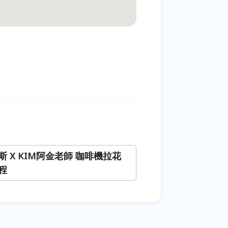
斯 X KIM阿金老師 咖啡機拉花
程