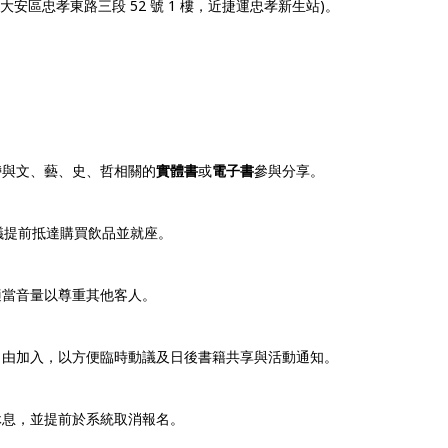
大安區忠孝東路三段 52 號 1 樓，近捷運忠孝新生站)。
帶與文、藝、史、哲相關的
實體書
或
電子書
參與分享。
議提前抵達購買飲品並就座。
適當音量以尊重其他客人。
由加入，以方便臨時動議及日後書籍共享與活動通知。
息，並提前於系統取消報名。