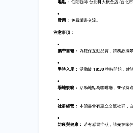
地點：
伯朗咖啡 台北科大概念店 (台北市
費用：
免費讀書交流。
注意事項：
攜帶書籍：
為確保互動品質，請務必攜
準時入座：
活動於
18:30
準時開始，建
場地規範：
活動地點為咖啡廳，並保持
社群經營：
本讀書會有建立交流社群，自
防疫與健康：
若有感冒症狀，請先在家休