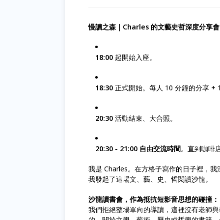
慢讀之森｜Charles 的文藝史哲深度分享會
18:00
起開始入座。
18:30
正式開始。每人 10 分鐘的分享 
20:30
活動結束、大合照。
20:30 - 21:00
自由交流時間
。直到咖啡
我是 Charles。在方格子寫作的日子
我發起了這場文、藝、史、哲閱讀沙龍。
沙龍讀書會，作為抵抗短影音思想的碰撞：
我們拒絕整場單向的導讀，這裡沒有老師與
的、關於文學、藝術、歷史或哲學的書籍，