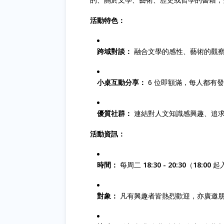
活動特色：
跨域對談：
融合文學的感性、藝術的觀察
小桌互動分享：
6 位即額滿，每人都有
優質社群：
連結對人文知識感興趣、追
活動資訊：
時間：
每周二
18:30 - 20:30
（
18:00
起入
對象：
凡有興趣者皆熱烈歡迎，亦廣邀