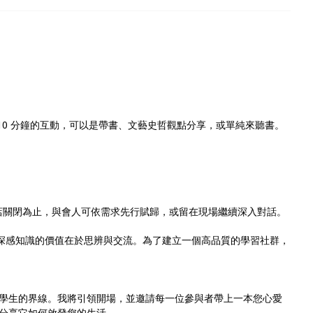
+ 10 分鐘的互動，可以是帶書、文藝史哲觀點分享，或單純來聽書。
店關閉為止，與會人可依需求先行賦歸，或留在現場繼續深入對話。
裡，我深感知識的價值在於思辨與交流。為了建立一個高品質的學習社群，
學生的界線。我將引領開場，並邀請每一位參與者帶上一本您心愛
分享它如何啟發您的生活。