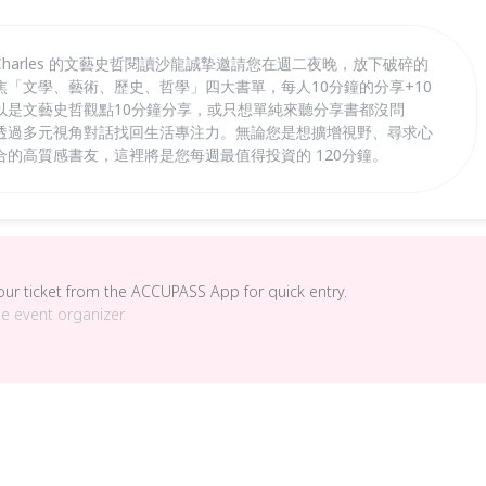
harles 的文藝史哲閱讀沙龍誠摯邀請您在週二夜晚，放下破碎的
「文學、藝術、歷史、哲學」四大書單，每人10分鐘的分享+10
以是文藝史哲觀點10分鐘分享，或只想單純來聽分享書都沒問
透過多元視角對話找回生活專注力。無論您是想擴增視野、尋求心
的高質感書友，這裡將是您每週最值得投資的 120分鐘。
your ticket from the ACCUPASS App for quick entry.
he event organizer.