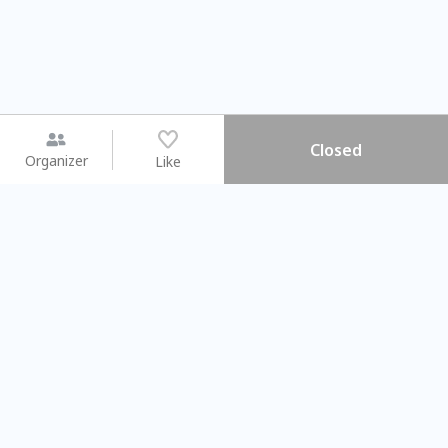
Closed
Organizer
Like
You may like
2026.08.15 (Sat) - 08.22 (Sat)
2026.08.15 (Sat) - 0
【親子手作體驗】哈東派對！
「共織宇宙」