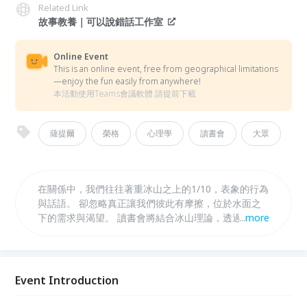
Related Link
故事教養｜可以說錯話工作室
Online Event
This is an online event, free from geographical limitations
—enjoy the fun easily from anywhere!
本活動使用Teams會議軟體 請提前下載
薩提爾
榮格
心理學
讀書會
大眾
在關係中，我們往往著重冰山之上的1/10，表象的行為
與話語。 卻忽略真正讓我們彼此有摩擦，位於水面之
下的需求與渴望。 讀書會將結合冰山理論，透過榮格
...
more
提出的「陰影」概念， 使我們練習在他人身上，看見
自己該去修煉的課題。
Event Introduction