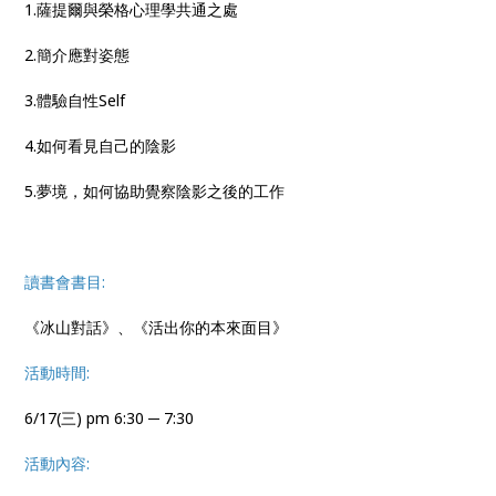
1.薩提爾與榮格心理學共通之處
2.簡介應對姿態
3.體驗自性Self
4.如何看見自己的陰影
5.夢境，如何協助覺察陰影之後的工作
讀書會書目:
《冰山對話》、《活出你的本來面目》
活動時間:
6/17(三) pm 6:30 ─ 7:30
活動內容: