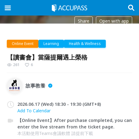
Share
Open with app
Online Event
Learning
Health & Wellness
【讀書會】當薩提爾遇上榮格
261
6
故事教養
2026.06.17 (Wed) 18:30 - 19:30 (GMT+8)
Add To Calendar
【Online Event】After purchase completed, you can
enter the live stream from the ticket page.
本活動使用Teams會議軟體 請提前下載