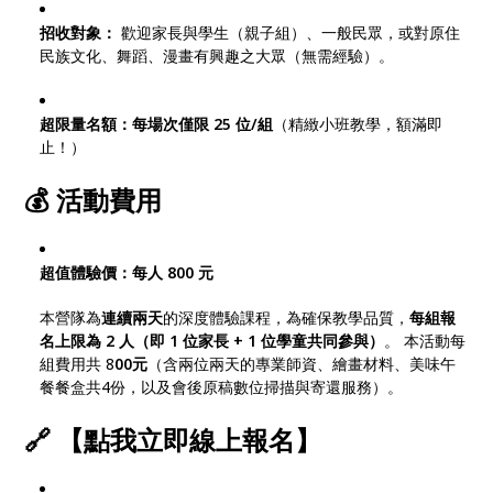
招收對象：
歡迎家長與學生（親子組）、一般民眾，或對原住
民族文化、舞蹈、漫畫有興趣之大眾（無需經驗）。
超限量名額：每場次僅限 25 位/組
（精緻小班教學，額滿即
止！）
💰 活動費用
超值體驗價：每人 800 元
本營隊為
連續兩天
的深度體驗課程，為確保教學品質，
每組報
名上限為 2 人（即 1 位家長 + 1 位學童共同參與）
。 本活動每
組費用共 8
00元
（含兩位兩天的專業師資、繪畫材料、美味午
餐餐盒共4份，以及會後原稿數位掃描與寄還服務）。
🔗 【點我立即線上報名】