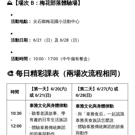
⛰️【場次 B：梅花部落體驗場】
活動地點：
尖石鄉梅花國小活動中心
活動日期：
6/21（日）及 6/28（日）
活動時間：
10:00 - 17:00（中午備有餐盒）
🎨 每日精彩課表（兩場次流程相同）
【第一天】6/20(六)
【第二天】6/27(六) 或
時間
或 6/21(日)
6/28(日)
泰雅文化與身體律動
泰雅文化與身體律動
10:30
· 聽耆老講故事、學
· 與「泰雅食后」一起認識
-
有趣的日常生活族語
泰雅美食族語怎麼說
12:00
· 體驗泰雅傳統舞蹈的節奏
· 體驗泰雅傳統舞蹈
與動作
的節奏與動作