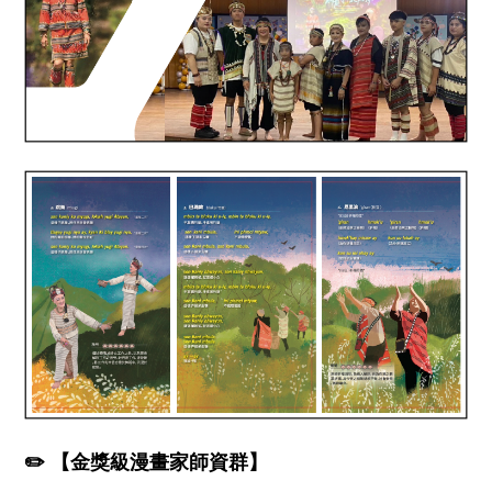
✏️ 【金獎級漫畫家師資群】