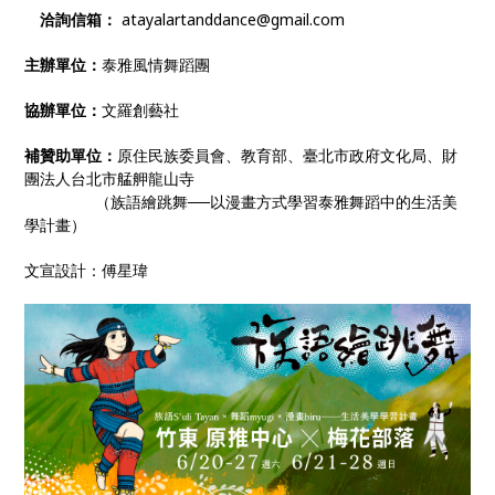
洽詢信箱：
atayalartanddance@gmail.com
主辦單位：
泰雅風情舞蹈團
協辦單位：
文羅創藝社
補贊助單位：
原住民族委員會、教育部、臺北市政府文化局、財
團法人台北市艋舺龍山寺
（族語繪跳舞──以漫畫方式學習泰雅舞蹈中的生活美
學計畫）
文宣設計：傅星瑋