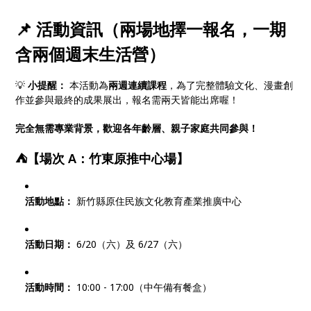
📌 活動資訊（兩場地擇一報名，一期
含兩個週末生活營）
💡
小提醒：
本活動為
兩週連續課程
，為了完整體驗文化、漫畫創
作並參與最終的成果展出，報名需兩天皆能出席喔！
完全無需專業背景，歡迎各年齡層、親子家庭共同參與！
⛺【場次 A：竹東原推中心場】
活動地點：
新竹縣原住民族文化教育產業推廣中心
活動日期：
6/20（六）及 6/27（六）
活動時間：
10:00 - 17:00（中午備有餐盒）