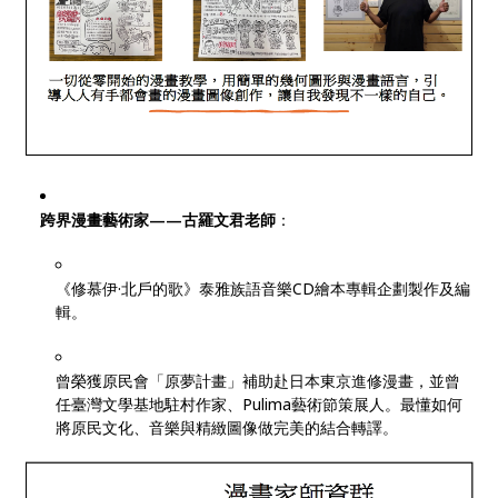
跨界漫畫藝術家——古羅文君老師
：
《修慕伊·北戶的歌》泰雅族語音樂CD繪本專輯企劃製作及編
輯。
曾榮獲原民會「原夢計畫」補助赴日本東京進修漫畫，並曾
任臺灣文學基地駐村作家、Pulima藝術節策展人。最懂如何
將原民文化、音樂與精緻圖像做完美的結合轉譯。