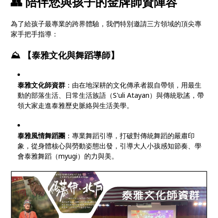
👥 陪伴您與孩子的金牌師資陣容
為了給孩子最專業的跨界體驗，我們特別邀請三方領域的頂尖專
家手把手指導：
⛰️ 【泰雅文化與舞蹈導師】
泰雅文化師資群
：由在地深耕的文化傳承者親自帶領，用最生
動的部落生活、日常生活族語（S'uli Atayan）與傳統歌謠，帶
領大家走進泰雅歷史脈絡與生活美學。
泰雅風情舞蹈團
：專業舞蹈引導，打破對傳統舞蹈的嚴肅印
象，從身體核心與勞動姿態出發，引導大人小孩感知節奏、學
會泰雅舞蹈（myugi）的力與美。