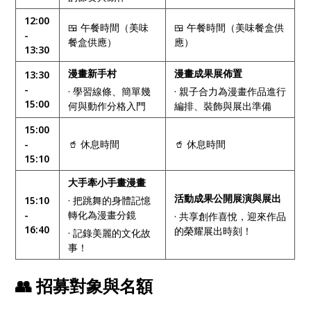
12:00
🍱 午餐時間（美味
🍱 午餐時間（美味餐盒供
-
餐盒供應）
應）
13:30
漫畫新手村
漫畫成果展佈置
13:30
-
· 學習線條、簡單幾
· 親子合力為漫畫作品進行
15:00
何與動作分格入門
編排、裝飾與展出準備
15:00
-
🥤 休息時間
🥤 休息時間
15:10
大手牽小手畫漫畫
活動成果公開展演與展出
15:10
· 把跳舞的身體記憶
-
轉化為漫畫分鏡
· 共享創作喜悅，迎來作品
16:40
的榮耀展出時刻！
· 記錄美麗的文化故
事！
👥 招募對象與名額