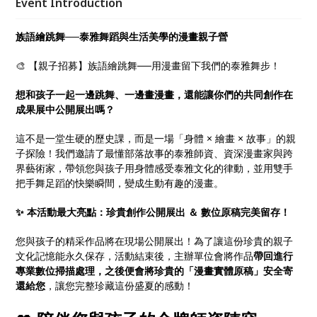
Event Introduction
果展出，會後更享有數位掃描建檔與原稿安全寄還服
務。限額 25 組（1大1小），每組兩天超值價僅 800
族語繪跳舞──泰雅舞蹈與生活美學的漫畫親子營
元（含材料與 4 份餐盒），額滿即止！
🎨 【親子招募】族語繪跳舞──用漫畫留下我們的泰雅舞步！
想和孩子一起一邊跳舞、一邊畫漫畫，還能讓你們的共同創作在
成果展中公開展出嗎？
這不是一堂生硬的歷史課，而是一場「身體 × 繪畫 × 故事」的親
子探險！我們邀請了最懂部落故事的泰雅師資、資深漫畫家與跨
界藝術家，帶領您與孩子用身體感受泰雅文化的律動，並用雙手
把手舞足蹈的快樂瞬間，變成生動有趣的漫畫。
✨ 本活動最大亮點：珍貴創作公開展出 ＆ 數位原稿完美留存！
您與孩子的精采作品將在現場公開展出！為了讓這份珍貴的親子
文化記憶能永久保存，活動結束後，主辦單位會將作品
帶回進行
專業數位掃描處理，之後便會將珍貴的「漫畫實體原稿」安全寄
還給您
，讓您完整珍藏這份盛夏的感動！