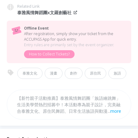
Related Link
泰雅風情舞蹈團x文羅創藝社
Offline Event
After registration, simply show your ticket from the
ACCUPASS App for quick entry.
Entry rules are primarily set by the event organizer.
How to Collect Tickets?
泰雅文化
漫畫
創作
原住民
族語
【新竹親子活動推薦】泰雅風情舞蹈團「族語繪跳舞」
生活美學營熱烈招募中！本活動專為親子設計，完美融
合泰雅文化、原住民舞蹈、日常生活族語與動漫創作。
...
more
活動特邀耆老古秋妹老師帶領孩子聽族語故事、學歌
舞，並結合「與食后古屏生認識泰雅美食」深度體驗部
落文化。隨後由金獎漫畫家木笛、大粒與古羅文君指
導，將身體律動轉化為趣味漫畫。作品不僅參與實體成