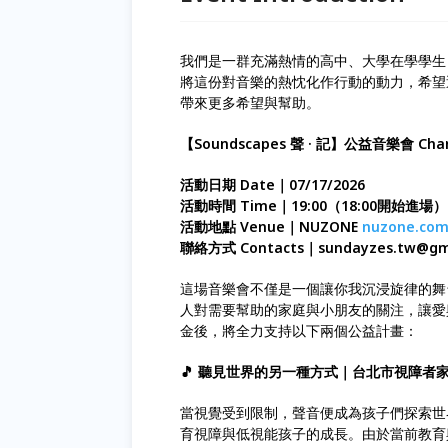
我們是一群充滿熱情的高中、大學在學學生
將這份對音樂的熱忱化作行動的動力，希望透過【
帶來更多希望與幫助。
【Soundscapes 聲 · 記】公益音樂會 Chari
活動日期 Date｜07/17/2026
活動時間 Time｜19:00（18:00開始進場）
活動地點 Venue｜NUZONE
nuzone.com
聯絡方式 Contacts｜sundayzes.tw@gmai
這場音樂會不僅是一個讓你我沉浸旋律的舞
人對需要幫助的家庭與小朋友的關注，讓愛與支持
金後，將全力支持以下兩個公益計畫：
🎵 聽見世界的另一種方式｜台北市視障者家長
當視覺受到限制，聲音便成為孩子們探索世
育視障與低視能孩子的成長。由於當前教育