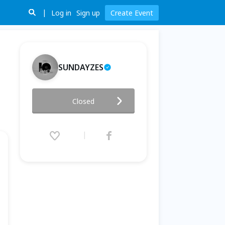
Log in
Sign up
Create Event
SUNDAYZES
【Soundscapes 聲 · 記】公益
Closed
音樂會 Charity Concert
2026.07.17 (Fri) 19:00 - 21:30
(GMT+8)