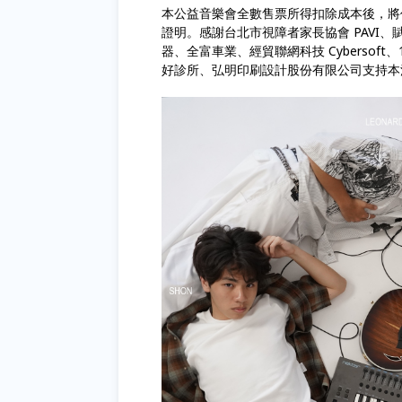
本公益音樂會全數售票所得扣除成本後，將
證明。感謝台北市視障者家長協會 PAVI、賦
器、全富車業、經貿聯網科技 Cybersoft、
好診所、弘明印刷設計股份有限公司支持本