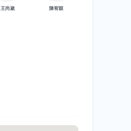
王尚崴
陳宥穎