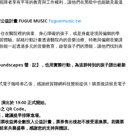
視障者享有平等的教育與工作權利，讓他們在黑暗中也能聽見最溫
計畫 FUGUE MUSIC
fuguemusic.tw
多住在醫院裡的病童、身心障礙的孩子，或是身處逆境與偏鄉的學
習體驗。賦格行動計畫透過醫院內的音樂治療、特教與偏鄉音樂課
盼能一起透過多元的音樂教育，啟發孩子們的潛能，讓他們找到表
dscapes 聲 · 記】，也用實際行動，為這群特別的孩子譜出嶄新
é 中杯美式電子咖啡券乙張，感謝經貿聯網科技贊助提供！購票後請留意電子
演出於 19:00 正式開始。
QR Code。
座，建議提早排隊進場。
門票收益將全數投入公益計畫，票券售出後恕不接受退換票。若購票
前來共襄盛舉，感謝您的支持與體諒。