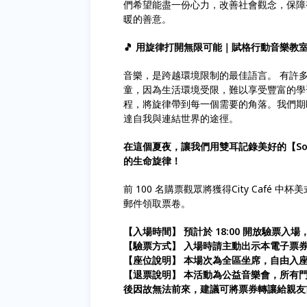
們希望能盡一份心力，改善社會觀念，保障
暖的善意。
🎵 用旋律打開無限可能｜賦格行動音樂教室公益
音樂，是跨越環境限制的最佳語言。 有許
童，因為生活環境受限，難以享受豐富的學
程，將旋律帶到每一個需要的角落。我們期
達自我與連結世界的途徑。
在這個夏夜，讓我們用雙耳記錄美好的【Soun
的生命旋律！
前 100 名購票觀眾將獲得City Caf
郵件領取票卷。
【入場時間】 預計於 18:00 開放驗票入場，
【驗票方式】 入場時請主動出示本電子票券之 
【座位說明】 本場次為全區坐席，自由入
【退票說明】 本活動為公益音樂會，所有
後因故無法前來，建議可將票券轉讓給親友