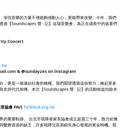
，深信音樂的力量不僅能夠感動人心，更能帶來改變。今年，我們
Soundscapes 聲 · 記】這場音樂會，為正在成長中的孩童們
ty Concert
.tw
l.com & @sundayzes on Instagram
台，更是一個連結社會的橋樑。我們期望透過這份努力，喚起更多
代代相傳。本次【Soundscapes 聲 · 記】的活動收益扣除本
協會 PAVI
forblind.org.tw
界的重要軌跡。 台北市視障者家長協會成立超過三十年，致力於撫
與醫療資源的缺乏，許多視障兒容易錯失身心發展的黃金時機。我