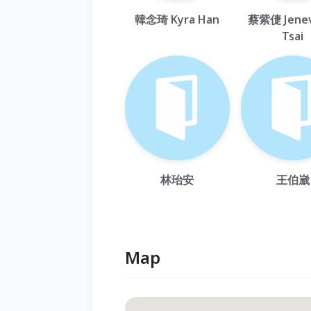
韓念琦 Kyra Han
蔡紫倢 Jenev
Tsai
林珆安
王伯崴
Map