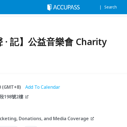
Search
聲 · 記】公益音樂會 Charity
30 (GMT+8)
Add To Calendar
198號2樓
ng, Donations, and Media Coverage