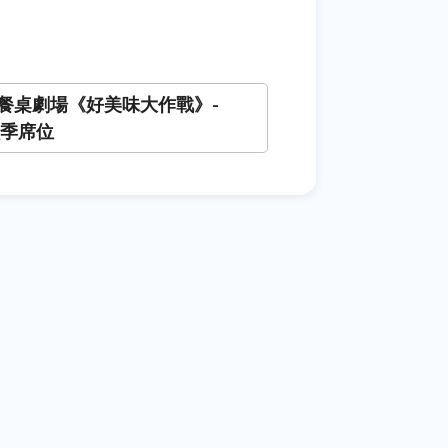
餐桌劇場《好美味大作戰》-
秋季席位