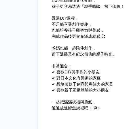
比起單純閱讀文化介紹，
孩子更容易透過「親手體驗」留下印象！
透過DIY過程，
不只能享受創作樂趣，
也能培養孩子觀察力與美感，
完成作品後更會充滿成就感 🥰
爸媽也能一起陪伴創作，
留下溫馨又有紀念價值的親子時光。
非常適合：
✔ 喜歡DIY與手作的小朋友
✔ 對日本文化有興趣的家庭
✔ 想培養孩子創意與專注力的家長
✔ 喜歡親子互動體驗的大小朋友
一起把滿滿祝福與勇氣，
通通放進鯉魚旗裡吧！ 🎏✨