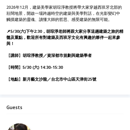
2026年12月，建築美學家胡琮淨教授將帶大家穿越西班牙北部的
壯闊地景，開啟一場跨越時空的建築與美學對話，在光影變幻中
觸摸建築的靈魂、讀懂大師的哲思、感受建築的無限可能。
📌5/30(六)下午2:30，胡琮淨老師將跟大家分享這趟建築之旅的精
髓及重點，歡迎所有對建築及西班牙文化有興趣的夥伴一起來參
與！
【
講師
】
胡琮淨教授／資深都市規劃與建築學者
【
時間
】
5/30 (六) 14:30-15:30
【
地點
】
新月藝文沙龍／台北市中山區天津街25號
Guests