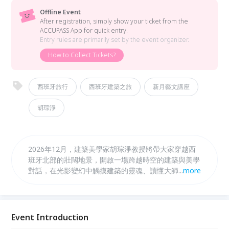
Offline Event
After registration, simply show your ticket from the
ACCUPASS App for quick entry.
Entry rules are primarily set by the event organizer.
How to Collect Tickets?
西班牙旅行
西班牙建築之旅
新月藝文講座
胡琮淨
2026年12月，建築美學家胡琮淨教授將帶大家穿越西
班牙北部的壯闊地景，開啟一場跨越時空的建築與美學
對話，在光影變幻中觸摸建築的靈魂、讀懂大師的哲
...
more
思、感受建築的無限可能。 📌5/30(六)下午2:30，胡琮
淨老師將跟大家分享這趟建築之旅的精髓及重點，歡迎
所有對建築及西班牙文化有興趣的夥伴一起來參與！
Event Introduction