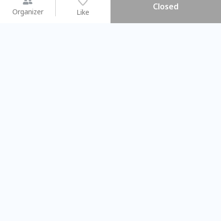
Closed
Organizer
Like
You may like
2026.08.15 (Sat) - 08.22 (Sat)
2026.08.15 (Sat) - 0
【親子手作體驗】哈東派對！
「共織宇宙」
比哈皮、東窩蕊
共織宇宙】 
Taipei City
New Taipei C