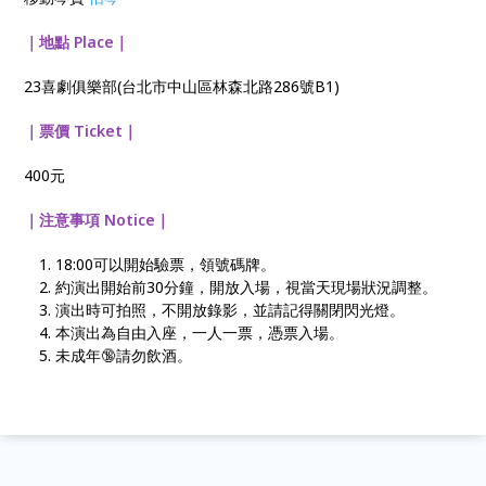
｜地點 Place｜
23喜劇俱樂部(台北市中山區林森北路286號B1)
｜票價 Ticket｜
400元
｜注意事項 Notice｜
18:00可以開始驗票，領號碼牌。
約演出開始前30分鐘，開放入場，視當天現場狀況調整。
演出時可拍照，不開放錄影，並請記得關閉閃光燈。
本演出為自由入座，一人一票，憑票入場。
未成年🔞請勿飲酒。