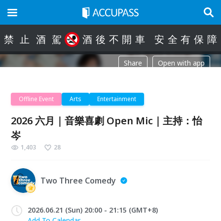
禁
止
酒
駕
酒
後
不
開
車
安
全
有
保
障
Share
Open with app
Offline Event
Arts
Entertainment
2026 六月｜音樂喜劇 Open Mic｜主持：怡
岑
1,403
28
Two Three Comedy
2026.06.21 (Sun) 20:00 - 21:15 (GMT+8)
Add To Calendar