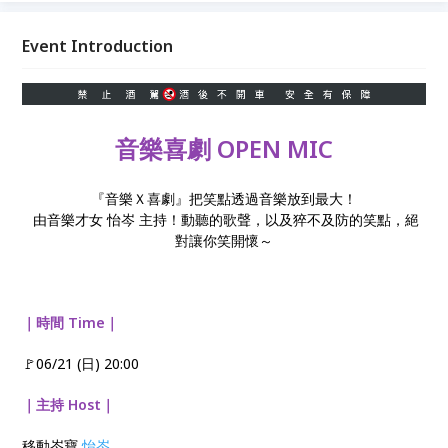
Event Introduction
音樂喜劇 OPEN MIC
『音樂Ｘ喜劇』把笑點透過音樂放到最大！
由音樂才女 怡岑 主持！動聽的歌聲，以及猝不及防的笑點，絕
對讓你笑開懷～
｜時間 Time｜
🚩06/21 (日) 20:00
｜主持 Host｜
移動岑寶
怡岑