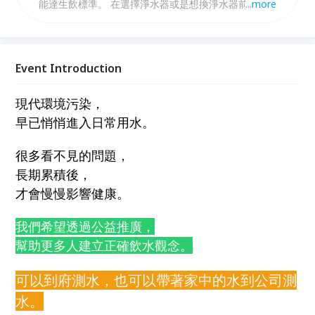
能達生飲標準。 在選擇淨水器或是想換淨水器前，一
...
more
定要先做多家淨水器的水質檢測。 淨水器濾心價格 免
費活動、公益活動、樂齡族活動、社區活動、里民活
動、上班族、晚上活動、台北活動、信義活動
Event Introduction
現代環境污染，
早已悄悄進入日常用水。
很多看不見的問題，
長期累積後，
才會慢慢影響健康。
我們希望透過公益推廣，
幫助更多人建立正確飲水觀念。
可以到府測水，也可以帶著家中的水到公司測
水。