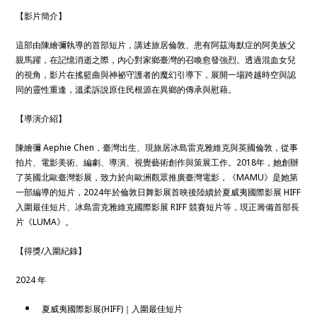
【影片簡介】
這部由陳繪彌執導的首部短片，講述旅居倫敦、患有阿茲海默症的阿美族父
親馬躍，在記憶消逝之際，內心對家鄉臺灣的召喚愈發強烈。透過混血女兒
的視角，影片在搖籃曲與神祕守護者的魔幻引導下，展開一場跨越時空與認
同的靈性重逢，溫柔訴說原住民根源在異鄉的傳承與慰藉。
【導演介紹】
陳繪彌 Aephie Chen，臺灣出生、現旅居冰島雷克雅維克與英國倫敦，從事
拍片、電影美術、編劇、導演、視覺藝術創作與策展工作。2018年，她創辦
了英國北歐臺灣影展，致力於向歐洲觀眾推廣臺灣電影，《MAMU》是她第
一部編導的短片，2024年於倫敦日舞影展首映後陸續於夏威夷國際影展 HIFF
入圍最佳短片、冰島雷克雅維克國際影展 RIFF 競賽短片等，現正籌備首部長
片《LUMA》。
【得獎/入圍紀錄】
2024 年
夏威夷國際影展(HIFF)｜入圍最佳短片