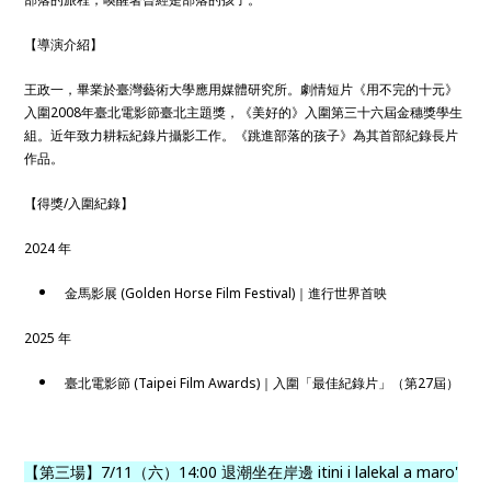
【導演介紹】
王政一，畢業於臺灣藝術大學應用媒體研究所。劇情短片《用不完的十元》
入圍2008年臺北電影節臺北主題獎，《美好的》入圍第三十六屆金穗獎學生
組。近年致力耕耘紀錄片攝影工作。《跳進部落的孩子》為其首部紀錄長片
作品。
【得獎/入圍紀錄】
2024 年
金馬影展 (Golden Horse Film Festival)｜進行世界首映
2025 年
臺北電影節 (Taipei Film Awards)｜入圍「最佳紀錄片」（第27屆）
【第三場】7/11（六）14:00 退潮坐在岸邊 itini i lalekal a maro'