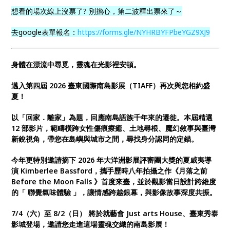
想看的場次線上沒票了? 別擔心，第二波釋出票來了～
去google表單報名：
https://forms.gle/NYHRBYFPbeYGZ9XJ9
身體在漂流中尋覓，靈魂在光影裡安頓。
邁入第四屆 2026 臺東國際南島影展（TIAFF）再次與您相約盛
夏！
以「回家．離家」為題，回應南島語族千年來的遷徙。本屆精選
12 部影片，範疇橫跨女性傷痕療癒、土地尋根、魔幻敘事與臺灣
新銳視角，帶您在島嶼與城市之間，尋找身分認同的定錨。
今年更特別邀請摘下 2026 年大洋洲影展評審團大獎的夏威夷導
演 Kimberlee Bassford，攜手歷時八年拍攝之作《月落之前
Before the Moon Falls 》首度來臺，並於觀影當日設計跨維度
的「 聯覺氣味體驗 」，讓情感跨越銀幕，與影像故事深度共振。
7/4（六）至 8/2（日） 將於就藝會 Just arts House、臺東秀泰
影城登場，邀請您走進這場靈魂交織的南島影展！