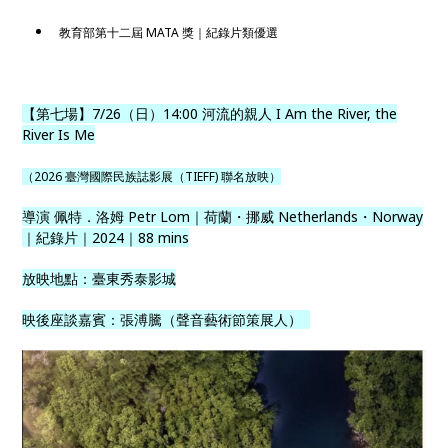
教育部第十二屆 MATA 獎｜紀錄片類優選
【第七場】7/26（日）14:00 河流的親人 I Am the River, the
River Is Me
（2026 臺灣國際民族誌影展（TIEFF) 聯名放映）
導演 佩特．洛姆 Petr Lom｜荷蘭・挪威 Netherlands・Norway
｜紀錄片｜2024｜88 mins
放映地點：臺東秀泰影城
映後座談嘉賓：張溥騰（聲音藝術節策展人）