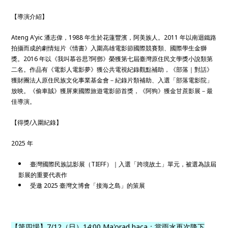
【導演介紹】
Ateng A'yic 潘志偉，1988 年生於花蓮豐濱，阿美族人。2011 年以南迴鐵路
拍攝而成的劇情短片《情書》入圍高雄電影節國際競賽類、國際學生金獅
獎。2016 年以《我叫慕谷思?阿鄧》榮獲第七屆臺灣原住民文學獎小說類第
二名。作品有《電影人電影夢》獲公共電視紀錄觀點補助，《部落｜對話》
獲財團法人原住民族文化事業基金會－紀錄片類補助、入選「部落電影院」
放映。《偷車賊》獲屏東國際旅遊電影節首獎，《阿狗》獲金甘蔗影展－最
佳導演。
【得獎/入圍紀錄】
2025 年
臺灣國際民族誌影展（TIEFF）｜入選「跨境故土」單元，被選為該屆
影展的重要代表作
受邀 2025 臺灣文博會「接海之島」的策展
【第四場】7/12（日）14:00 Ma'orad haca：當雨水再次降下