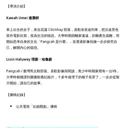
【導演介紹】
Kawah Umei 連晨軿
車上出生的女子，來自花蓮 Cilo’ohay 部落，喜歡坐長途列車，把沿途景色
當作電影欣賞，視為生活的喘息。大學時期因離家遙遠，距離產生疏離，而
開始思考自身的文化「Pangcah 是什麼」，並透過影像拍攝一步步探究自
己，解開內心的疑惑。
Lisin Haluwey 理新・哈魯蔚
Pangcah / 臺灣馬太鞍部落。喜歡影像與閱讀，青少年時期家裡有一台V8，
大學時都翹課到圖書館看紀錄片，十多年後埋下的種子長芽了，一步步從製
片開始，講自己的故事。
【播映紀錄】
公共電視「紀錄觀點」播映