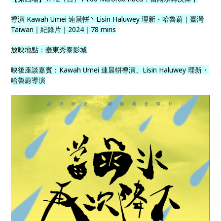
導演 Kawah Umei 連晨軿丶Lisin Haluwey 理新・哈魯蔚｜臺灣
Taiwan｜紀錄片｜2024｜78 mins
放映地點：臺東秀泰影城
映後座談嘉賓：Kawah Umei 連晨軿導演、Lisin Haluwey 理新・
哈魯蔚導演