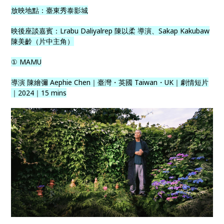
放映地點：臺東秀泰影城
映後座談嘉賓：Lrabu Daliyalrep 陳以柔 導演、Sakap Kakubaw
陳美齡（片中主角）
① MAMU
導演 陳繪彌 Aephie Chen｜臺灣・英國 Taiwan・UK｜劇情短片
｜2024｜15 mins