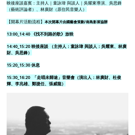
映後座談嘉賓：主持人｜童詠瑋 與談人｜吳耀東導演、吳思鋒
（藝術評論者）、林廣財（原住民音樂人）
【開幕片活動流程】
本次開幕片由國藝會策劃/南島影展協辦
13:00_14:40 《找不到路的歌》放映
14:40_15:20 映後座談 （主持人：童詠瑋 與談人：吳耀東、林廣
財、吳思鋒）
15:20_15:30 休息
15:30_16:20 「走唱未歸途」音樂會（演出人：林廣財、杜俊
輝、李兆雄、鄭捷任、張威龍）