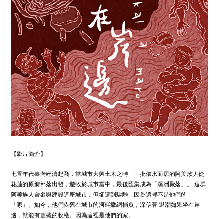
【影片簡介】
七零年代臺灣經濟起飛，當城市大興土木之時，一批依水而居的阿美族人從
花蓮的原鄉部落出發，遊牧於城市當中，最後匯集成為「溪洲聚落」。 這群
阿美族人曾參與建設這座城市，但卻遭到驅離，因為這裡不是他們的
「家」。如今，他們依舊在城市的河畔撒網捕魚，深信著:退潮如果坐在岸
邊，就能有豐盛的收穫。因為這裡是他們的家。