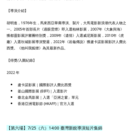
【導演介紹】
胡明進，1976年生，馬來西亞華裔導演、製片，大馬電影新浪潮代表人物之
一。2005年首部長片《過眼雲煙》即入選柏林影展，2007年《大象與海》
獲都靈影展評審團特別獎，2009年《遺情》入選威尼斯影展，2010年《虎
廠》入選坎城影展導演雙週，2022年《岩龜傳說》獲盧卡諾影展影評人費比
西獎。《他叫我狐狸》為其最新作品。
【得獎/入圍紀錄】
2022 年
盧卡諾影展｜國際影評人費比西獎
釜山國際影展 (BIFF)｜入選影片
臺北金馬影展｜入選「亞洲之窗」單元
香港亞洲電影節 (HKAFF)｜官方入選
【第六場】7/25（六）14:00 臺灣新銳導演短片集錦