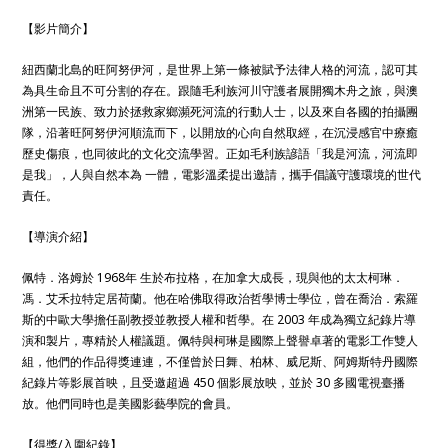
【影片簡介】
紐西蘭北島的旺阿努伊河，是世界上第一條被賦予法律人格的河流，認可其
為具生命且不可分割的存在。跟隨毛利族河川守護者展開獨木舟之旅，與澳
洲第一民族、致力於拯救家鄉瀕死河流的行動人士，以及來自各國的拍攝團
隊，沿著旺阿努伊河順流而下，以開放的心向自然取經，在沉浸感官中療癒
歷史傷痕，也同彼此的文化交流學習。正如毛利族諺語「我是河流，河流即
是我」，人與自然本為 一體，電影溫柔提出邀請，攜手倡議守護環境的世代
責任。
【導演介紹】
佩特．洛姆於 1968年 生於布拉格，在加拿大成長，現與他的太太柯琳．
馮．艾禾拉特定居荷蘭。他在哈佛取得政治哲學博士學位，曾在喬治．索羅
斯的中歐大學擔任副教授並教授人權和哲學。在 2003 年成為獨立紀錄片導
演和製片，專精於人權議題。佩特與柯琳是國際上聲譽卓著的電影工作雙人
組，他們的作品得獎連連，不僅曾於日舞、柏林、威尼斯、阿姆斯特丹國際
紀錄片等影展首映，且受邀超過 450 個影展放映，並於 30 多國電視臺播
放。他們同時也是美國影藝學院的會員。
【得獎/入圍紀錄】