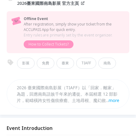
2026臺東國際南島影展 官方主頁
Offline Event
After registration, simply show your ticket from the
ACCUPASS App for quick entry.
Entry rules are primarily set by the event organizer.
How to Collect Tickets?
影展
免費
臺東
TIAFF
南島
2026 臺東國際南島影展（TIAFF）以「回家．離家」
為題，回應南島語族千年來的遷徙。本屆精選 12 部影
片，範疇橫跨女性傷痕療癒、土地尋根、魔幻敘事與臺
...
more
灣新銳視角，帶您在島嶼與城市之間，尋找身分認同的
定錨。 7/4（六）至 8/2（日） 將於就藝會 Just arts
House、臺東秀泰影城登場，邀請您走進這場靈魂交織
的南島影展！
Event Introduction