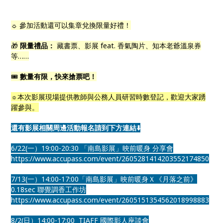
☼ 參加活動還可以集章兌換限量好禮！
🎁
限量禮品：
藏書票、影展 feat. 香氣陶片、知本老爺溫泉券
等……
🎟️
數量有限，快來搶票吧！
☼
本次影展現場提供教師與公務人員研習時數登記，歡迎大家踴
躍參與。
還有影展相關周邊活動報名請到下方連結⬇️
6/22(一）19:00-20:30 「南島影展」映前暖身 分享會
https://www.accupass.com/event/2605281414203552174850
7/13(一）14:00-17:00「南島影展」映前暖身Ｘ《月落之前》
0.18sec 聯覺調香工作坊
https://www.accupass.com/event/2605151354562018998883
8/2(日）14:00-17:00 TIAFF 國際影人座談會