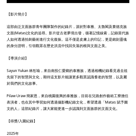
【影片簡介】
這部由泛文面族群青年團隊製作的紀錄片，源於對泰雅、太魯閣及賽德克族
文面(Matas)文化的追尋。影片從古老夢境出發，循著記憶線索，記錄當代族
人如何透過拍刺藝術進行文化復振。這不僅是皮膚上的印記，更是銘刻靈魂
的身分證明，引領觀眾在歷史洪流中找回失落的根與文面之美。
【導演介紹】
Sayun Yukan 林彤瑜，來自南投仁愛鄉的泰雅族，透過相機紀錄看見過去祖
先留下的智慧與文化，期待這支影片能讓更多觀眾認識耆老的智慧，以及屬
於我們的文化故事。
Pilaw Uraw 簡家恩，來自桃園復興的泰雅族，目前在兒路創作藝術工寮擔任
表演者，也在其中學習如何透過攝影機紀錄文化，希望透過「Matas 賦予圖
文的人」這部紀錄片，讓大家能更進一步認識到文面族群的文面文化。
【得獎/入圍紀錄】
2025年