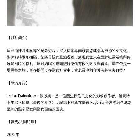
【影片簡介】
這部由陳以柔執導的紀錄短片，深入探索卑南族普悠瑪部落神祕的巫文化。
影片耗時兩年拍攝，記錄母親的巫旅過程，於現代族人在面對祖靈召喚與傳
統斷層時的掙扎，透過細膩的鏡頭記錄祭儀背後的敬畏與傳承。這不僅是一
場尋根之旅，更在提問：在當代社會中，古老靈魂的守護者將何去何從?
【導演介紹】
Lrabu Daliyalrep，陳以柔，是一位關注原住民文化的影像創作者。她耗時
兩年深入拍攝《最後的巫？》，記錄下母親在臺東 Puyuma 普悠瑪部落成為
巫師的艱辛歷程與當代面臨的困境。
【得獎/入圍紀錄】
2025年