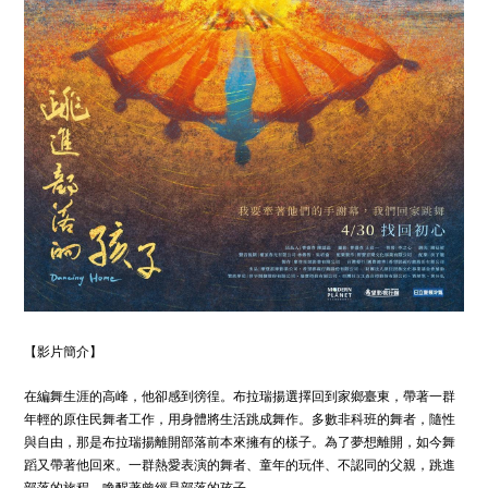
【影片簡介】
在編舞生涯的高峰，他卻感到徬徨。布拉瑞揚選擇回到家鄉臺東，帶著一群
年輕的原住民舞者工作，用身體將生活跳成舞作。多數非科班的舞者，隨性
與自由，那是布拉瑞揚離開部落前本來擁有的樣子。為了夢想離開，如今舞
蹈又帶著他回來。一群熱愛表演的舞者、童年的玩伴、不認同的父親，跳進
部落的旅程，喚醒著曾經是部落的孩子。