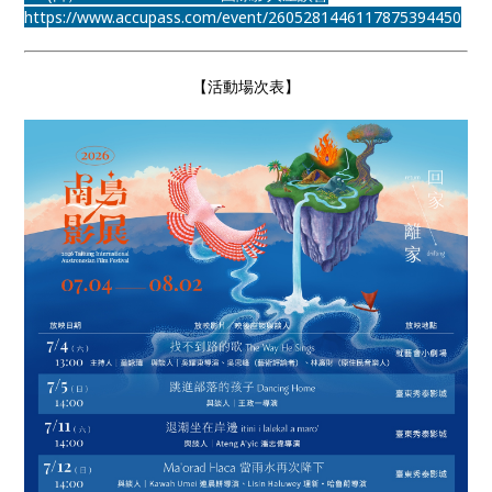
https://www.accupass.com/event/2605281446117875394450
【活動場次表】