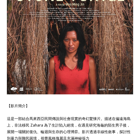
【影片簡介】
這是一部結合馬來西亞民間傳說與社會現實的奇幻驚悚片。描述在偏遠海島
上，非法移民 Zahara 為了生計陷入絕境，在遇見研究海龜的陌生男子後，
展開一場關於復仇、輪迴與生存的心理博弈。影片透過非線性敘事，探討性
別暴力與難民困境，視覺風格瑰麗且充滿神秘張力