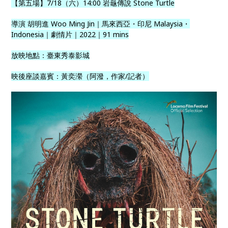
【第五場】7/18（六）14:00 岩龜傳說 Stone Turtle
導演 胡明進 Woo Ming Jin｜馬來西亞・印尼 Malaysia・
Indonesia｜劇情片｜2022｜91 mins
放映地點：臺東秀泰影城
映後座談嘉賓：黃奕瀠（阿潑，作家/記者）