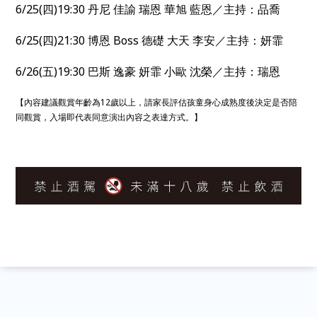
6/25(四)19:30 丹尼 佳諭 瑞恩 華旭 藍恩／主持：品喬
6/25(四)21:30 博恩 Boss 德礎 大天 李安／主持：妍霏
6/26(五)19:30 巴斯 逸豪 妍霏 小歐 沈榮／主持：瑞恩
【內容建議觀賞年齡為12歲以上，請家長評估孩童身心成熟度後決定是否陪
同觀賞，入場即代表同意演出內容之表達方式。】