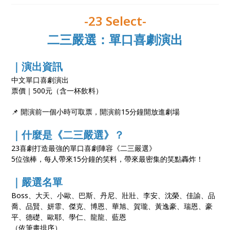
-23 Select-
二三嚴選：單口喜劇演出
｜演出資訊
中文單口喜劇演出
票價｜500元（含一杯飲料）
📌 開演前一個小時可取票，開演前15分鐘開放進劇場
｜什麼是《二三嚴選》？
23喜劇打造最強的單口喜劇陣容《二三嚴選》
5位強棒，每人帶來15分鐘的笑料，帶來最密集的笑點轟炸！
｜嚴選名單
Boss、大天、小歐、巴斯、丹尼、壯壯、李安、沈榮、佳諭、品
喬、品賢、妍霏、傑克、博恩、華旭、賀瓏、黃逸豪、瑞恩、豪
平、德礎、歐耶、學仁、龍龍、藍恩
（依筆畫排序）