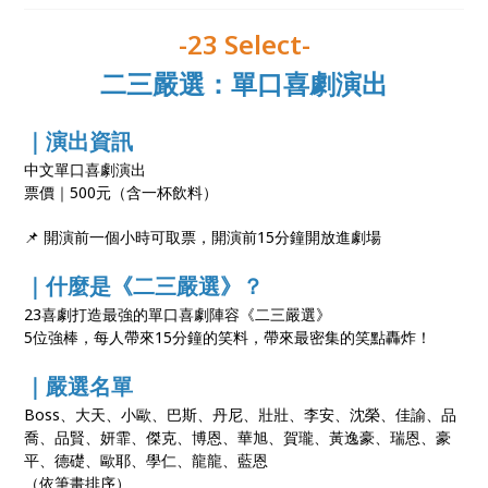
-23 Select-
二三嚴選：單口喜劇演出
｜演出資訊
中文單口喜劇演出
票價｜500元（含一杯飲料）
📌 開演前一個小時可取票，開演前15分鐘開放進劇場
｜什麼是《二三嚴選》？
23喜劇打造最強的單口喜劇陣容《二三嚴選》
5位強棒，每人帶來15分鐘的笑料，帶來最密集的笑點轟炸！
｜嚴選名單
Boss、大天、小歐、巴斯、丹尼、壯壯、李安、沈榮、佳諭、品
喬、品賢、妍霏、傑克、博恩、華旭、賀瓏、黃逸豪、瑞恩、豪
平、德礎、歐耶、學仁、龍龍、藍恩
（依筆畫排序）