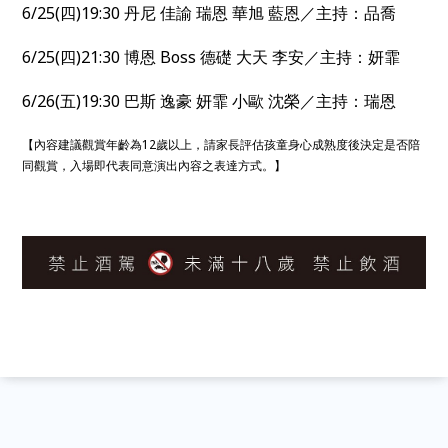
6/25(四)19:30 丹尼 佳諭 瑞恩 華旭 藍恩／主持：品喬
6/25(四)21:30 博恩 Boss 德礎 大天 李安／主持：妍霏
6/26(五)19:30 巴斯 逸豪 妍霏 小歐 沈榮／主持：瑞恩
【內容建議觀賞年齡為12歲以上，請家長評估孩童身心成熟度後決定是否陪
同觀賞，入場即代表同意演出內容之表達方式。】