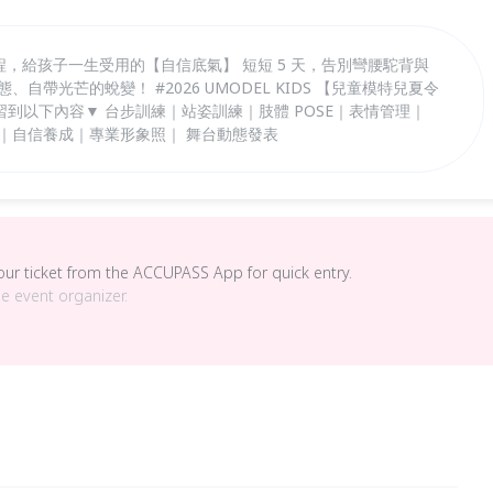
程，給孩子一生受用的【自信底氣】 短短 5 天，告別彎腰駝背與
自帶光芒的蛻變！ #2026 UMODEL KIDS 【兒童模特兒夏令
學習到以下內容▼ 台步訓練｜站姿訓練｜肢體 POSE｜表情管理｜
｜自信養成｜專業形象照｜ 舞台動態發表
your ticket from the ACCUPASS App for quick entry.
he event organizer.