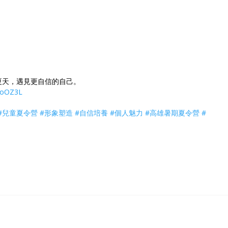
夏天，遇見更自信的自己。
7joOZ3L
#兒童夏令營
#形象塑造
#自信培養
#個人魅力
#高雄暑期夏令營
#