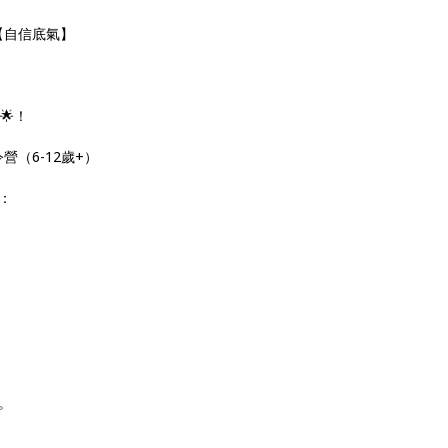
【自信底氣】
！
令營（6-12歲+）
：
。