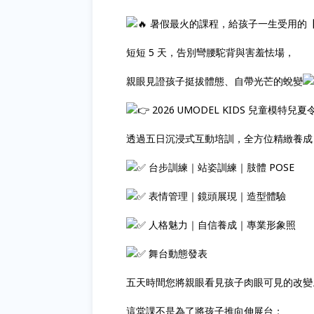
暑假最火的課程，給孩子一生受用的
短短 5 天，告別彎腰駝背與害羞怯場，
親眼見證孩子挺拔體態、自帶光芒的蛻變
2026 UMODEL KIDS 兒童模特兒夏
透過五日沉浸式互動培訓，全方位精緻養成
台步訓練｜站姿訓練｜肢體 POSE
表情管理｜鏡頭展現｜造型體驗
人格魅力｜自信養成｜專業形象照
舞台動態發表
五天時間您將親眼看見孩子肉眼可見的改變
這堂課不是為了將孩子推向伸展台；