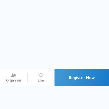
Register Now
Organizer
Like
You may like