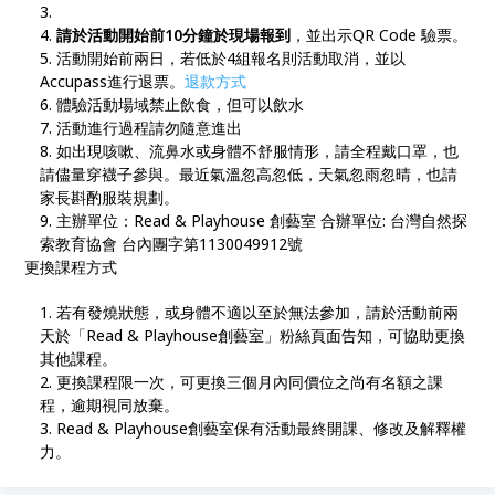
請於活動開始前10分鐘於現場報到
，並出示QR Code 驗票。
活動開始前兩日，若低於4組報名則活動取消，並以
Accupass進行退票。
退款方式
體驗活動場域禁止飲食，但可以飲水
活動進行過程請勿隨意進出
如出現咳嗽、流鼻水或身體不舒服情形，請全程戴口罩，也
請儘量穿襪子參與。最近氣溫忽高忽低，天氣忽雨忽晴，也請
家長斟酌服裝規劃。
主辦單位：Read & Playhouse 創藝室 合辦單位: 台灣自然探
索教育協會 台內團字第1130049912號
更換課程方式
若有發燒狀態，或身體不適以至於無法參加，請於活動前兩
天於「Read & Playhouse創藝室」粉絲頁面告知，可協助更換
其他課程。
更換課程限一次，可更換三個月內同價位之尚有名額之課
程，逾期視同放棄。
Read & Playhouse創藝室保有活動最終開課、修改及解釋權
力。