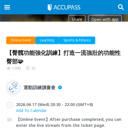
Share
Open with app
Online Event
Learning
Sports & Fitness
【臀髖功能強化訓練】打造一流強壯的功能性
臀部🧩
1,042
22
運動訓練讀書會
2026.06.17 (Wed) 20:30 - 22:00 (GMT+8)
Add To Calendar
【Online Event】After purchase completed, you can
enter the live stream from the ticket page.