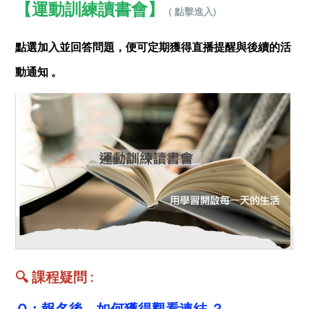
【運動訓練讀書會】
(
點擊進入)
點選加入並回答問題，便可定期獲得直播提醒與後續的活
動通知 。
🔍
課程疑問 :
Ｑ：報名後，如何獲得觀看連結 ？