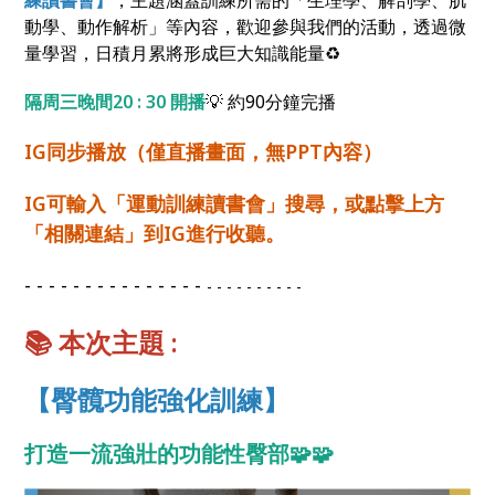
練讀書會】
，主題涵蓋訓練所需的「生理學、解剖學、肌
動學、動作解析」等內容，歡迎參與我們的活動，透過微
量學習，日積月累將形成巨大知識能量♻️
隔周三晚間20 : 30 開播
💡
約90分鐘完播
IG同步播放（僅直播畫面，無PPT內容）
IG可輸入「運動訓練讀書會」搜尋，或點擊上方
「相關連結」到IG進行收聽。
- - - - - - - - - - - - - - -
- - - - - - - - - -
📚
本次主題 :
【臀髖功能強化訓練】
打造一流強壯的功能性臀部
🧩🧩