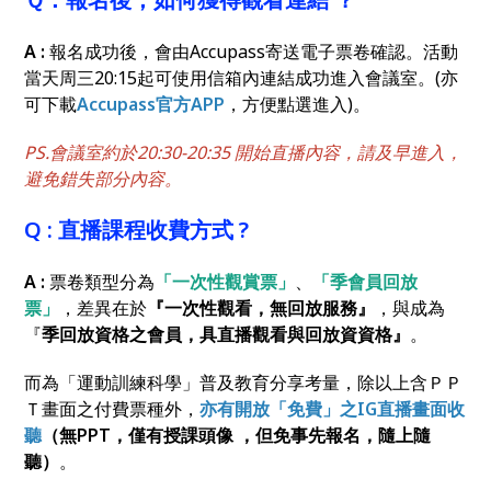
A :
報名成功後，會由Accupass寄送電子票卷確認。活動
當天周三20:15起可使用信箱內連結成功進入會議室。(亦
可下載
Accupass官方APP
，方便點選進入)。
PS.會議室約於20:30-20:35 開始直播內容，請及早進入，
避免錯失部分內容。
Q : 直播課程收費方式 ?
A :
票卷類型分為
「一次性觀賞票」
、
「季會員回放
票」
，差異在於
『一次性觀看，無回放服務』
，與成為
『
季回放資格之會員，具直播觀看與回放資資格』
。
而為「運動訓練科學」普及教育分享考量，除以上含ＰＰ
Ｔ畫面之付費票種外，
亦有開放「免費」之IG直播畫面收
聽
（無PPT，僅有授課頭像 ，但免事先報名，隨上隨
聽）
。