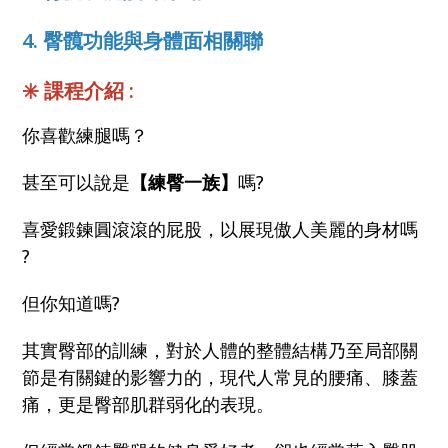
4. 臀髖功能與身體面相關聯
✳️
課程介紹 :
你喜歡練腿嗎？
甚至可以說是
【練臀一族】
嗎?
喜愛鍛鍊圓滾滾的屁股，以展現傲人美麗的身材嗎
?
但你知道嗎?
其實臀部的訓練，對於人體的整體結構乃至局部關
節是有關鍵的影響力的，現代人常見的腰痛、膝蓋
痛，更是臀部肌群弱化的表現。