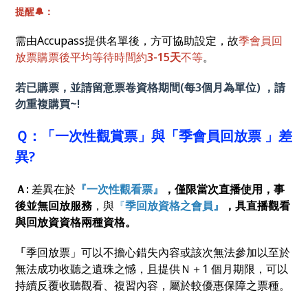
提醒🔔：
需由Accupass提供名單後，方可協助設定，故
季會員回
放票購票後平均等待時間約
3-15天
不等
。
若已購票，並請留意票卷資格期間(每3個月為單位) ，請
勿重複購買~!
Ｑ：「一次性觀賞票」與「季會員回放票 」差
異?
Ａ:
差異在於
『一次性觀看票』
，僅限當次直播使用，事
後並無回放服務
，與
『
季回放資格之會員』
，具直播觀看
與回放資資格兩種資格。
「
季回放票」可以不擔心錯失內容或該次無法參加以至於
無法成功收聽之遺珠之憾，且提供Ｎ＋1 個月期限，可以
持續反覆收聽觀看、複習內容，屬於較優惠保障之票種。