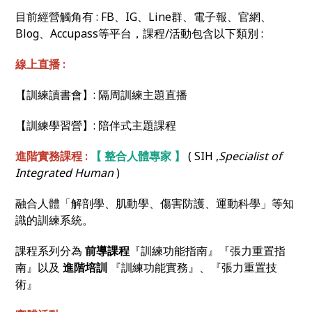
目前經營觸角有 : FB、IG、Line群、電子報、官網、
Blog、Accupass等平台，課程/活動包含以下類別 :
線上直播 :
【訓練讀書會】: 隔周訓練主題直播
【訓練學習營】: 陪伴式主題課程
進階實務課程 :
【 整合人體專家 】
( SIH ,
Specialist of
Integrated Human
)
融合人體「解剖學、肌動學、傷害防護、運動科學」等知
識的訓練系統。
課程系列分為
前導課程
『訓練功能指南』『張力重置指
南』以及
進階培訓
『訓練功能實務』、『張力重置技
術』