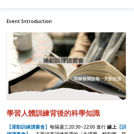
間20:30~22:00 在Accupass＆Google meet 進行直播
（（同步在ＩＧ進行轉播），給你滿滿日常鍛鍊所需要
的訓練概念、運動科普、肌動學、生理學等知識內容。
【運動訓練讀書會】為所有的運動愛好者、教練、老
Event Introduction
師、健康產業人士準備了完整的產業知識與交流活動，
歡迎你與我們一同學習。 IG搜尋 ：【運動訓練讀書
會】
學習人體訓練背後的科學知識
【運動訓練讀書會】
每隔週三20:30~22:00 進行
線上
【訓