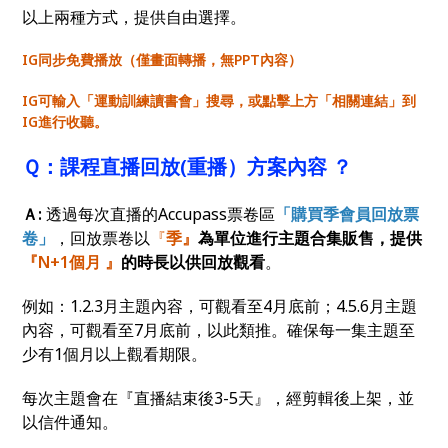
以上兩種方式，提供自由選擇。
IG同步免費播放（僅畫面轉播，無PPT內容）
IG可輸入「運動訓練讀書會」搜尋，或點擊上方「相關連結」到
IG進行收聽。
Ｑ：課程直播回放(重播）方案內容 ？
Ａ:
透過每次直播的Accupass票卷區
「購買季會員回放票
卷」
，回放票卷以
『
季』
為單位進行主題合集販售，提供
『N+1個月 』
的時長以供回放觀看
。
例如：1.2.3月主題內容，可觀看至4月底前；4.5.6月主題
內容，可觀看至7月底前，以此類推。確保每一集主題至
少有1個月以上觀看期限。
每次主題會在『直播結束後3-5天』，經剪輯後上架，並
以信件通知。