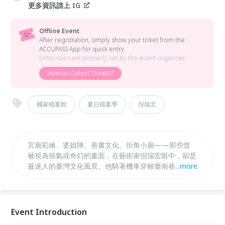
更多資訊請上 IG
Offline Event
After registration, simply show your ticket from the
ACCUPASS App for quick entry.
Entry rules are primarily set by the event organizer.
How to Collect Tickets?
國家檔案館
夏日檔案季
倪瑞宏
宮廟彩繪、婆姐陣、善書文化、街角小廟——那些曾
被視為俗氣或奇幻的畫面，在藝術家倪瑞宏眼中，卻是
最迷人的臺灣文化風景。他騎著機車穿梭臺南巷弄，蒐
...
more
集善書、研究廟宇，把那些難以被定義的民間記憶，一
筆一筆畫成屬於臺灣的魔幻日常。這次講座，倪瑞宏將
從長年觀察的民間信仰與地方文化出發，帶領觀眾走進
國家檔案裡的仙女、民俗與時代痕跡，重新發現那些沒
Event Introduction
有被寫進課本、卻一直默默活在生活裡的臺灣記憶。