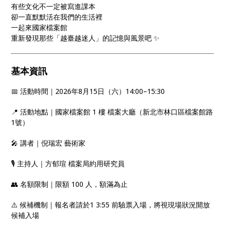
有些文化不一定被寫進課本
卻一直默默活在我們的生活裡
一起來國家檔案館
重新發現那些「越臺越迷人」的記憶與風景吧 ✨
基本資訊
📅 活動時間｜2026年8月15日（六）14:00–15:30
📍 活動地點｜國家檔案館 1 樓 檔案大廳（新北市林口區檔案館路
1號）
🎤 講者｜倪瑞宏 藝術家
🎙️ 主持人｜方郁瑄 檔案局約用研究員
👥 名額限制｜限額 100 人，額滿為止
⚠️ 候補機制｜報名者請於1 3:55 前驗票入場，將視現場狀況開放
候補入場