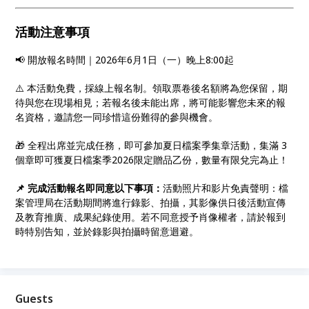
活動注意事項
📢 開放報名時間｜2026年6月1日（一）晚上8:00起
⚠️ 本活動免費，採線上報名制。領取票卷後名額將為您保留，期
待與您在現場相見；若報名後未能出席，將可能影響您未來的報
名資格，邀請您一同珍惜這份難得的參與機會。
🎁 全程出席並完成任務，即可參加夏日檔案季集章活動，集滿 3
個章即可獲夏日檔案季2026限定贈品乙份，數量有限兌完為止！
📌 完成活動報名即同意以下事項：
活動照片和影片免責聲明：檔
案管理局在活動期間將進行錄影、拍攝，其影像供日後活動宣傳
及教育推廣、成果紀錄使用。若不同意授予肖像權者，請於報到
時特別告知，並於錄影與拍攝時留意迴避。
Guests