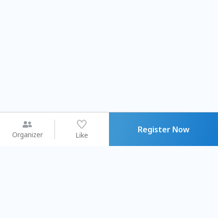
Register Now
Organizer
Like
You may like