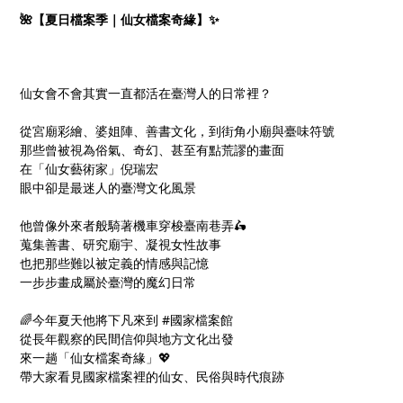
🌺【夏日檔案季｜仙女檔案奇緣】✨
仙女會不會其實一直都活在臺灣人的日常裡？
從宮廟彩繪、婆姐陣、善書文化，到街角小廟與臺味符號
那些曾被視為俗氣、奇幻、甚至有點荒謬的畫面
在「仙女藝術家」倪瑞宏
眼中卻是最迷人的臺灣文化風景
他曾像外來者般騎著機車穿梭臺南巷弄🛵
蒐集善書、研究廟宇、凝視女性故事
也把那些難以被定義的情感與記憶
一步步畫成屬於臺灣的魔幻日常
🌈今年夏天他將下凡來到 #國家檔案館
從長年觀察的民間信仰與地方文化出發
來一趟「仙女檔案奇緣」💖
帶大家看見國家檔案裡的仙女、民俗與時代痕跡