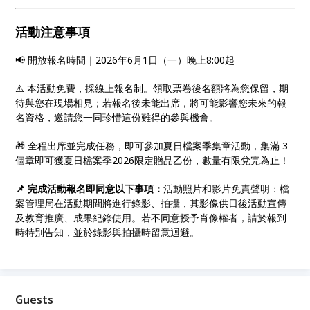
活動注意事項
📢 開放報名時間｜2026年6月1日（一）晚上8:00起
⚠️ 本活動免費，採線上報名制。領取票卷後名額將為您保留，期
待與您在現場相見；若報名後未能出席，將可能影響您未來的報
名資格，邀請您一同珍惜這份難得的參與機會。
🎁 全程出席並完成任務，即可參加夏日檔案季集章活動，集滿 3
個章即可獲夏日檔案季2026限定贈品乙份，數量有限兌完為止！
📌 完成活動報名即同意以下事項：
活動照片和影片免責聲明：檔
案管理局在活動期間將進行錄影、拍攝，其影像供日後活動宣傳
及教育推廣、成果紀錄使用。若不同意授予肖像權者，請於報到
時特別告知，並於錄影與拍攝時留意迴避。
Guests