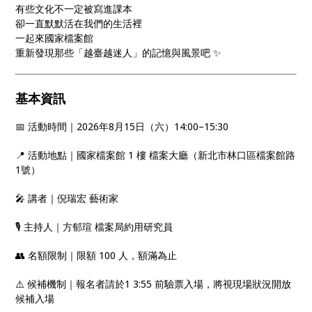
有些文化不一定被寫進課本
卻一直默默活在我們的生活裡
一起來國家檔案館
重新發現那些「越臺越迷人」的記憶與風景吧 ✨
基本資訊
📅 活動時間｜2026年8月15日（六）14:00–15:30
📍 活動地點｜國家檔案館 1 樓 檔案大廳（新北市林口區檔案館路
1號）
🎤 講者｜倪瑞宏 藝術家
🎙️ 主持人｜方郁瑄 檔案局約用研究員
👥 名額限制｜限額 100 人，額滿為止
⚠️ 候補機制｜報名者請於1 3:55 前驗票入場，將視現場狀況開放
候補入場