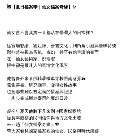
🌺【夏日檔案季｜仙女檔案奇緣】✨
仙女會不會其實一直都活在臺灣人的日常裡？
從宮廟彩繪、婆姐陣、善書文化，到街角小廟與臺味符號
那些曾被視為俗氣、奇幻、甚至有點荒謬的畫面
在「仙女藝術家」倪瑞宏
眼中卻是最迷人的臺灣文化風景
他曾像外來者般騎著機車穿梭臺南巷弄🛵
蒐集善書、研究廟宇、凝視女性故事
也把那些難以被定義的情感與記憶
一步步畫成屬於臺灣的魔幻日常
🌈今年夏天他將下凡來到 #國家檔案館
從長年觀察的民間信仰與地方文化出發
來一趟「仙女檔案奇緣」💖
帶大家看見國家檔案裡的仙女、民俗與時代痕跡