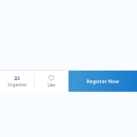
Register Now
Organizer
Like
You may like