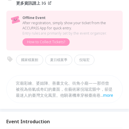
更多資訊請上 IG
Offline Event
After registration, simply show your ticket from the
ACCUPASS App for quick entry.
Entry rules are primarily set by the event organizer.
How to Collect Tickets?
國家檔案館
夏日檔案季
倪瑞宏
宮廟彩繪、婆姐陣、善書文化、街角小廟——那些曾
被視為俗氣或奇幻的畫面，在藝術家倪瑞宏眼中，卻是
最迷人的臺灣文化風景。他騎著機車穿梭臺南巷弄，蒐
...
more
集善書、研究廟宇，把那些難以被定義的民間記憶，一
筆一筆畫成屬於臺灣的魔幻日常。這次講座，倪瑞宏將
從長年觀察的民間信仰與地方文化出發，帶領觀眾走進
國家檔案裡的仙女、民俗與時代痕跡，重新發現那些沒
Event Introduction
有被寫進課本、卻一直默默活在生活裡的臺灣記憶。