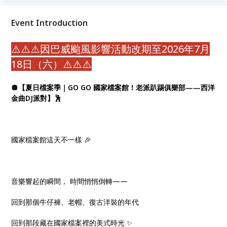
屬於那個年代的 Disco。歡迎穿上你的復古行頭，一起
用音樂重新感受那段藏在檔案裡的美式時光。
Event Introduction
⚠️⚠️⚠️因巴威颱風影響活動改期至2026年7月
18日（六）⚠️⚠️⚠️
🪩【夏日檔案季｜GO GO 國家檔案館！老派趴踢俱樂部——西洋
金曲DJ派對】🕺
國家檔案館這天不一樣 🎉
音樂響起的瞬間， 時間悄悄倒轉——
回到那個牛仔褲、老帽、復古洋裝的年代
回到那段藏在國家檔案裡的美式時光 ✨