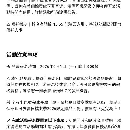
借，讓你在整個檔案館享受音樂。租借耳機需繳交押金便可於活
動時間內使用，詳情活動行前說明公告。
⚠️ 候補機制｜報名者請於 13:55 前驗票入場，將視現場狀況開放
候補入場
活動注意事項
📢 開放報名時間｜2026年6月1日（一）晚上8:00起
⚠️ 本活動免費，採線上報名制。領取票卷後名額將為您保留，期
待與您在現場相見；若報名後未能出席，將可能影響您未來的報
名資格，邀請您一同珍惜這份難得的參與機會。
🎁 全程出席並完成任務，即可參加夏日檔案季集章活動，集滿 3
個章即可獲夏日檔案季2026限定贈品乙份，數量有限兌完為止！
📌 完成活動報名即同意以下事項：
活動照片和影片免責聲明：檔
案管理局在活動期間將進行錄影、拍攝，其影像供日後活動宣傳