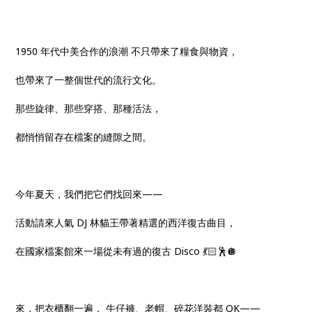
1950 年代中美合作的浪潮 不只帶來了糧食與物資，
也帶來了一整個世代的流行文化。
那些旋律、那些穿搭、那種活法，
都悄悄留存在檔案的縫隙之間。
今年夏天，我們把它們找回來——
活動請來人氣 DJ 林貓王帶著精選的西洋復古曲目，
在國家檔案館來一場從未有過的復古 Disco 💃🏻🕺🪩
來，把衣櫃翻一遍， 牛仔褲、老帽、碎花洋裝都 OK——