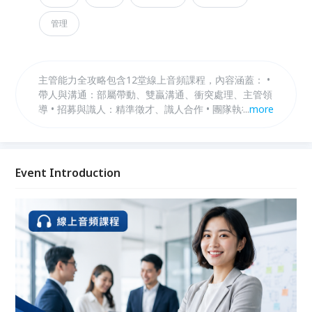
管理
主管能力全攻略包含12堂線上音頻課程，內容涵蓋： •
帶人與溝通：部屬帶動、雙贏溝通、衝突處理、主管領
導 • 招募與識人：精準徵才、識人合作 • 團隊執行：團
...
more
隊時間、會議管理、績效追蹤 • 制度與判斷：制度建
立、決策判斷、合作溝通
Event Introduction