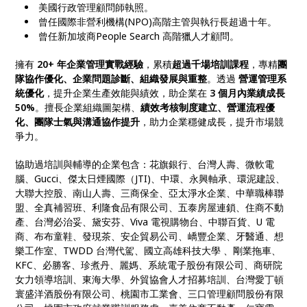
美國行政管理顧問師執照。
曾任國際非營利機構(NPO)高階主管與執行長超過十年。
曾任新加坡商People Search 高階獵人才顧問。
擁有
20+ 年企業管理實戰經驗
，累積
超過千場培訓課程
，專精
團
隊協作優化、企業問題診斷、組織發展與重整
。透過
營運管理系
統優化
，提升企業生產效能與績效，助企業在
3 個月內業績成長
50%
。擅長企業組織圖架構、
績效考核制度建立、營運流程優
化、團隊士氣與溝通協作提升
，助力企業穩健成長，提升市場競
爭力。
協助過培訓與輔導的企業包含：花旗銀行、台灣人壽、微軟電
腦、Gucci、傑太日煙國際（JTI)、中環、永興軸承、環泥建設、
大聯大控股、南山人壽、三商保全、亞太淨水企業、中華職棒聯
盟、全真補習班、利隆食品有限公司、五泰房屋連鎖、住商不動
產、台灣必治妥、黛安芬、Viva 電視購物台、中聯百貨、U 電
商、布布童鞋、發現茶、安企貿易公司、嶠豐企業、牙醫通、想
樂工作室、TWDD 台灣代駕、國立高雄科技大學 、剛業拖車、
KFC、必勝客、珍煮丹、麗媽、系統電子股份有限公司、商研院
女力領導培訓、東海大學、外貿協會人才招募培訓、台灣愛丁頓
寰盛洋酒股份有限公司、桃園市工業會、三口管理顧問股份有限