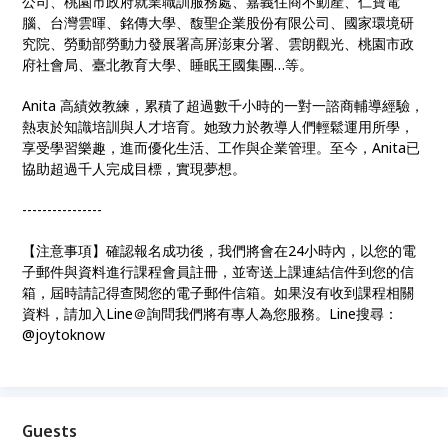
公司、桃園市政府就業職訓服務處、嘉義住商不動產、仁寶電
腦、台灣雲暉、銘傳大學、馥聖企業股份有限公司、國家環境研
究院、勞動部勞動力發展署高屏澎東分署、雲朗觀光、桃園市政
府社會局、臺北教育大學、睡眠王國集團…等。
Anita 高績效教練，累積了超過數千小時的一對一諮商輔導經驗，
熱衷於知識培訓與人才培育。她致力於教導人們輕鬆運用所學，
享受學習樂趣，進而優化生活、工作與企業管理。至今，Anita已
協助超過千人完成目標，實現夢想。
----------------
【注意事項】確認報名成功後，我們將會在24小時內，以您的電
子郵件與資料進行課程會員註冊，並寄送上課連結信件到您的信
箱，屆時請記得查閱您的電子郵件信箱。如果沒有收到課程相關
資料，請加入Line＠詢問我們將有專人為您服務。Line搜尋：
@joytoknow
Guests