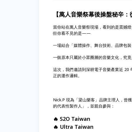
【
萬人音樂祭幕後操盤秘辛：
當你站在萬人音樂祭現場，看到的是震撼燈
但你看不見的是——
一場結合「媒體操作、舞台技術、品牌包裝
一個原本只屬於小眾圈層的音樂文化，究竟
這次，我們邀請到深耕電子音樂產業近 20 
正的運作邏輯。
Nick.P 現為「梁山樂客」品牌主理人，
的代表性製作人」，並親自參與：
🔥 S2O Taiwan
🔥 Ultra Taiwan