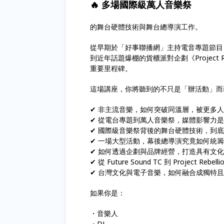
🔥 多場國際級萬人音樂祭
的舞台硬體技術與舞台總導演工作。
從早期於「好事聯播網」主持電音專題節目，到經營長
到近年話題爆棚的貨櫃派對企劃《Project R
重要里程碑。
這場講座，你將聽到的不只是「辦活動」而
✔ 非主流音樂，如何突破同溫層，被更多
✔ 從電台專題到萬人音樂祭，媒體影響力
✔ 國際級音樂祭背後的舞台硬體技術，到
✔ 一場大型活動，幕後總導演究竟如何統
✔ 如何透過企劃與品牌經營，打造具有文
✔ 從 Future Sound TC 到 Project 
✔ 台灣文化與電子音樂，如何融合成獨特
如果你是：
・音樂人
・DJ