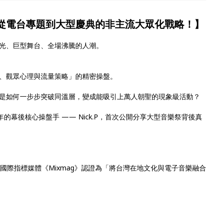
從電台專題到大型慶典的非主流大眾化戰略！
】
光、巨型舞台、全場沸騰的人潮。
、觀眾心理與流量策略」的精密操盤。
是如何一步步突破同溫層，變成能吸引上萬人朝聖的現象級活動？
年的幕後核心操盤手 —— Nick.P，首次公開分享大型音樂祭背後真
曾獲國際指標媒體《Mixmag》認證為「將台灣在地文化與電子音樂融合