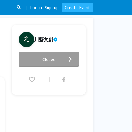
Log in
Sign up
Create Event
川藝文創
萬人音樂祭幕後操盤秘辛：從電
Closed
台專題到大型慶典的非主流大眾
化戰略！
2026.06.20 (Sat) 19:00 - 21:00
(GMT+8)