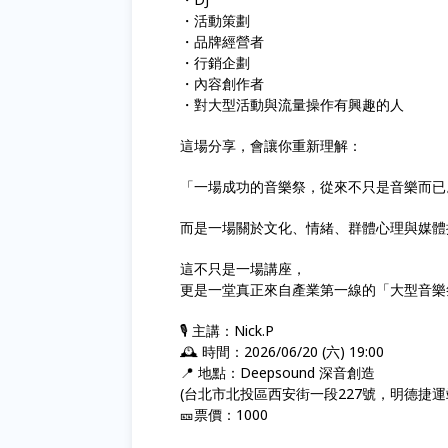
・活動策劃
・品牌經營者
・行銷企劃
・內容創作者
・對大型活動與流量操作有興趣的人
這場分享，會讓你重新理解：
「一場成功的音樂祭，從來不只是音樂而已
而是一場關於文化、情緒、群體心理與媒體
這不只是一場講座，
更是一堂真正來自產業第一線的「大型音樂
🎙️ 主講：Nick.P
🕰️ 時間：2026/06/20 (六) 19:00
📍 地點：Deepsound 深音創造
(台北市北投區西安街一段227號，明德捷運
🎫票價：1000