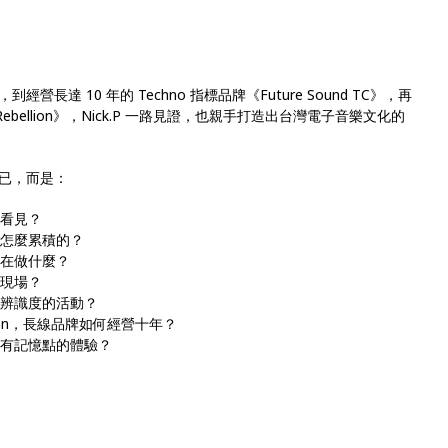
達 10 年的 Techno 指標品牌《Future Sound TC》，再
ebellion》，Nick.P 一路見證，也親手打造出台灣電子音樂文化的
已，而是：
人看見？
是怎麼累積的？
底在做什麼？
籌現場？
化辨識度的活動？
Rebellion，長線品牌如何經營十年？
且有記憶點的體驗？