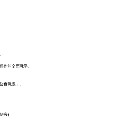
。」
操作的全面戰爭。
祭實戰課」。
站旁)