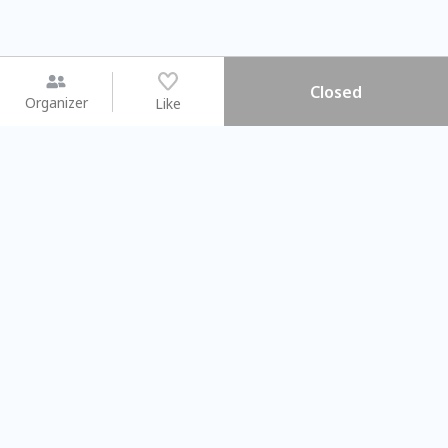
Closed
Organizer
Like
You may like
2026.08.15 (Sat) - 08.22 (Sat)
2026.08.15 (Sat) - 0
【親子手作體驗】哈東派對！
「共織宇宙」
比哈皮、東窩蕊
共織宇宙】 
Taipei City
New Taipei C