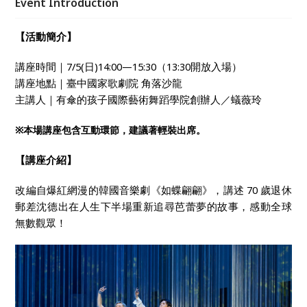
Event Introduction
【活動簡介】
講座時間｜7/5(日)14:00—15:30（13:30開放入場）
講座地點｜臺中國家歌劇院 角落沙龍
主講人｜有傘的孩子國際藝術舞蹈學院創辦人／蟻薇玲
※
本場講座包含互動環節，建議著輕裝出席。
【講座介紹】
改編自爆紅網漫的韓國音樂劇《如蝶翩翩》，講述 70 歲退休
郵差沈德出在人生下半場重新追尋芭蕾夢的故事，感動全球
無數觀眾！