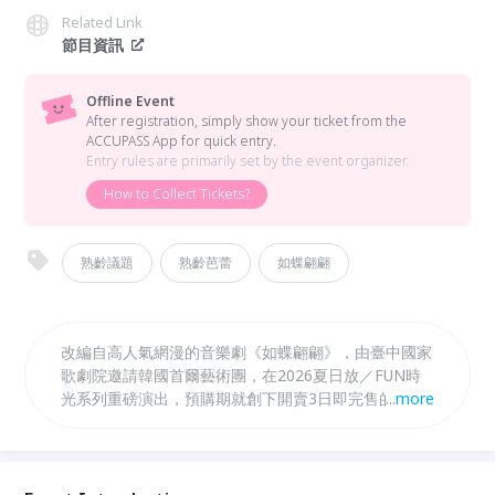
Related Link
節目資訊
Offline Event
After registration, simply show your ticket from the
ACCUPASS App for quick entry.
Entry rules are primarily set by the event organizer.
How to Collect Tickets?
熟齡議題
熟齡芭蕾
如蝶翩翩
改編自高人氣網漫的音樂劇《如蝶翩翩》，由臺中國家
歌劇院邀請韓國首爾藝術團，在2026夏日放／FUN時
光系列重磅演出，預購期就創下開賣3日即完售的驚人
...
more
佳績。歌劇院特邀資深劇場製作人、熟齡芭蕾推廣者—
「有傘的孩子國際藝術舞蹈學院」創辦人蟻薇玲，來與
觀眾介紹這部感動無數觀眾的經典作品，深入理解《如
蝶翩翩》的情感內涵與製作巧思。