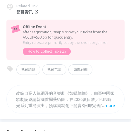
Related Link
節目資訊
Offline Event
After registration, simply show your ticket from the
ACCUPASS App for quick entry.
Entry rules are primarily set by the event organizer.
How to Collect Tickets?
熟齡議題
熟齡芭蕾
如蝶翩翩
改編自高人氣網漫的音樂劇《如蝶翩翩》，由臺中國家
歌劇院邀請韓國首爾藝術團，在2026夏日放／FUN時
光系列重磅演出，預購期就創下開賣3日即完售的驚人
...
more
佳績。歌劇院特邀資深劇場製作人、熟齡芭蕾推廣者—
「有傘的孩子國際藝術舞蹈學院」創辦人蟻薇玲，來與
觀眾介紹這部感動無數觀眾的經典作品，深入理解《如
蝶翩翩》的情感內涵與製作巧思。