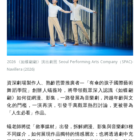
2026 《如蝶翩翩》演出劇照 Seoul Performing Arts Company（SPAC)-
Navillera (2026)
資深劇場製作人、熟齡芭蕾推廣者—「有傘的孩子國際藝術
舞蹈學院」創辦人蟻薇玲，將帶領觀眾深入認識《如蝶翩
翩》如何從網漫、影集，一路發展為音樂劇，跨越年齡與文
化的門檻，一演再演，引發千萬觀眾熱烈討論，更被譽為
「人生必看」作品。
蟻老師將從「敘事媒材」出發，拆解網漫、影集與音樂劇3種
不同媒介，如何展現作品獨特的情感層次；也將透過劇中充