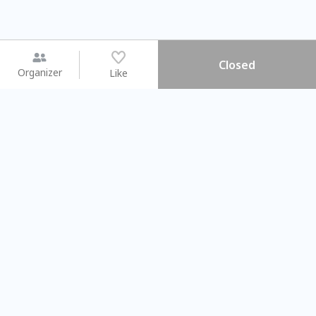
Closed
Organizer
Like
You may like
2026.08.15 (Sat) - 08.22 (Sat)
2026.08.15 (Sat) - 0
【親子手作體驗】哈東派對！
「共織宇宙」
比哈皮、東窩蕊
共織宇宙】 
Taipei City
New Taipei C