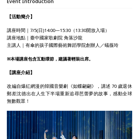
Event Introduction
【活動簡介】
講座時間｜7/5(日)14:00—15:30（13:30開放入場）
講座地點｜臺中國家歌劇院 角落沙龍
主講人｜有傘的孩子國際藝術舞蹈學院創辦人／蟻薇玲
※
本場講座包含互動環節，建議著輕裝出席。
【講座介紹】
改編自爆紅網漫的韓國音樂劇《如蝶翩翩》，講述 70 歲退休
郵差沈德出在人生下半場重新追尋芭蕾夢的故事，感動全球
無數觀眾！