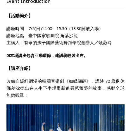
Event Introduction
【活動簡介】
講座時間｜7/5(日)14:00—15:30（13:30開放入場）
講座地點｜臺中國家歌劇院 角落沙龍
主講人｜有傘的孩子國際藝術舞蹈學院創辦人／蟻薇玲
※
本場講座包含互動環節，建議著輕裝出席。
【講座介紹】
改編自爆紅網漫的韓國音樂劇《如蝶翩翩》，講述 70 歲退休
郵差沈德出在人生下半場重新追尋芭蕾夢的故事，感動全球
無數觀眾！