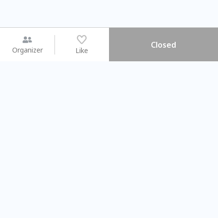
Closed
Organizer
Like
You may like
2026.08.15 (Sat) - 08.22 (Sat)
2026.08.15 (Sat) - 08
【親子手作體驗】哈東派對！
「共織宇宙」
比哈皮、東窩蕊
共織宇宙】 七
Taipei City
New Taipei C