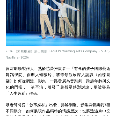
2026 《如蝶翩翩》演出劇照 Seoul Performing Arts Company（SPAC)-
Navillera (2026)
資深劇場製作人、熟齡芭蕾推廣者—「有傘的孩子國際藝術
舞蹈學院」創辦人蟻薇玲，將帶領觀眾深入認識《如蝶翩
翩》如何從網漫、影集，一路發展為音樂劇，跨越年齡與文
化的門檻，一演再演，引發千萬觀眾熱烈討論，更被譽為
「人生必看」作品。
蟻老師將從「敘事媒材」出發，拆解網漫、影集與音樂劇3種
不同媒介，如何展現作品獨特的情感層次；也將透過劇中充