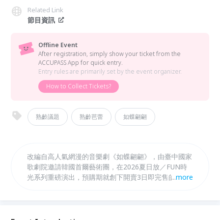
Related Link
節目資訊
Offline Event
After registration, simply show your ticket from the
ACCUPASS App for quick entry.
Entry rules are primarily set by the event organizer.
How to Collect Tickets?
熟齡議題
熟齡芭蕾
如蝶翩翩
改編自高人氣網漫的音樂劇《如蝶翩翩》，由臺中國家
歌劇院邀請韓國首爾藝術團，在2026夏日放／FUN時
光系列重磅演出，預購期就創下開賣3日即完售的驚人
...
more
佳績。歌劇院特邀資深劇場製作人、熟齡芭蕾推廣者—
「有傘的孩子國際藝術舞蹈學院」創辦人蟻薇玲，來與
觀眾介紹這部感動無數觀眾的經典作品，深入理解《如
蝶翩翩》的情感內涵與製作巧思。