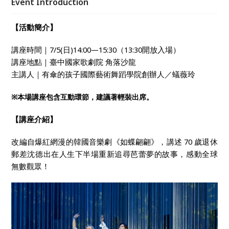
Event Introduction
【活動簡介】
講座時間｜7/5(日)14:00—15:30（13:30開放入場）
講座地點｜臺中國家歌劇院 角落沙龍
主講人｜有傘的孩子國際藝術舞蹈學院創辦人／蟻薇玲
※
本場講座包含互動環節，建議著輕裝出席。
【講座介紹】
改編自爆紅網漫的韓國音樂劇《如蝶翩翩》，講述 70 歲退休
郵差沈德出在人生下半場重新追尋芭蕾夢的故事，感動全球
無數觀眾！