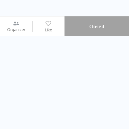
Closed
Organizer
Like
You may like
2026.08.15 (Sat) - 08.22 (Sat)
2026.08.15 (Sat) - 0
【親子手作體驗】哈東派對！
「共織宇宙」
比哈皮、東窩蕊
共織宇宙】 
Taipei City
New Taipei C