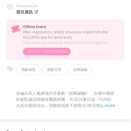
Related Link
節目資訊
Offline Event
After registration, simply show your ticket from the
ACCUPASS App for quick entry.
Entry rules are primarily set by the event organizer.
How to Collect Tickets?
熟齡議題
熟齡芭蕾
如蝶翩翩
改編自高人氣網漫的音樂劇《如蝶翩翩》，由臺中國家
歌劇院邀請韓國首爾藝術團，在2026夏日放／FUN時
光系列重磅演出，預購期就創下開賣3日即完售的驚人
...
more
佳績。歌劇院特邀資深劇場製作人、熟齡芭蕾推廣者—
「有傘的孩子國際藝術舞蹈學院」創辦人蟻薇玲，來與
觀眾介紹這部感動無數觀眾的經典作品，深入理解《如
蝶翩翩》的情感內涵與製作巧思。