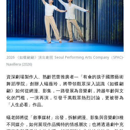
2026 《如蝶翩翩》演出劇照 Seoul Performing Arts Company（SPAC)-
Navillera (2026)
資深劇場製作人、熟齡芭蕾推廣者—「有傘的孩子國際藝術
舞蹈學院」創辦人蟻薇玲，將帶領觀眾深入認識《如蝶翩
翩》如何從網漫、影集，一路發展為音樂劇，跨越年齡與文
化的門檻，一演再演，引發千萬觀眾熱烈討論，更被譽為
「人生必看」作品。
蟻老師將從「敘事媒材」出發，拆解網漫、影集與音樂劇3種
不同媒介，如何展現作品獨特的情感層次；也將透過劇中充