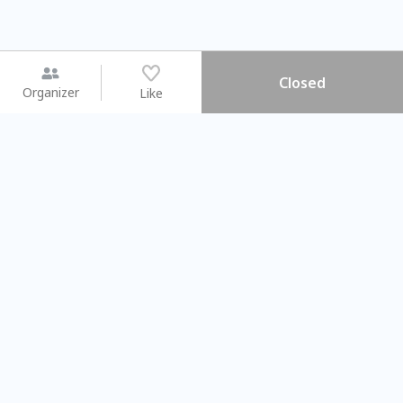
Closed
Organizer
Like
You may like
2026.08.15 (Sat) - 08.22 (Sat)
2026.08.15 (Sat) - 0
【親子手作體驗】哈東派對！
「共織宇宙」
比哈皮、東窩蕊
共織宇宙】 七
Taipei City
New Taipei C