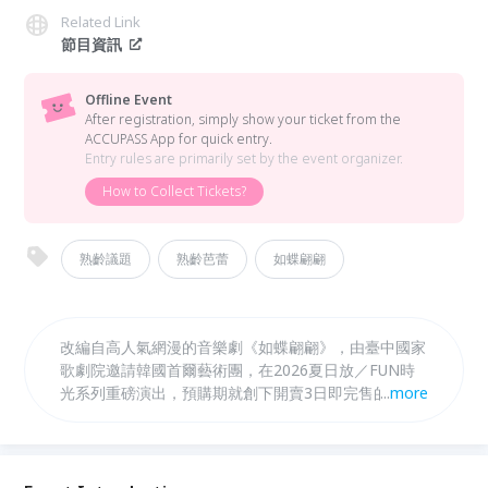
Related Link
節目資訊
Offline Event
After registration, simply show your ticket from the
ACCUPASS App for quick entry.
Entry rules are primarily set by the event organizer.
How to Collect Tickets?
熟齡議題
熟齡芭蕾
如蝶翩翩
改編自高人氣網漫的音樂劇《如蝶翩翩》，由臺中國家
歌劇院邀請韓國首爾藝術團，在2026夏日放／FUN時
光系列重磅演出，預購期就創下開賣3日即完售的驚人
...
more
佳績。歌劇院特邀資深劇場製作人、熟齡芭蕾推廣者—
「有傘的孩子國際藝術舞蹈學院」創辦人蟻薇玲，來與
觀眾介紹這部感動無數觀眾的經典作品，深入理解《如
蝶翩翩》的情感內涵與製作巧思。