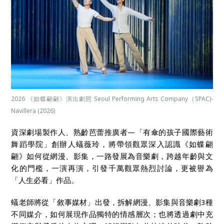
2026 《如蝶翩翩》演出劇照 Seoul Performing Arts Company（SPAC)-
Navillera (2026)
資深劇場製作人、熟齡芭蕾推廣者—「有傘的孩子國際藝術
舞蹈學院」創辦人蟻薇玲，將帶領觀眾深入認識《如蝶翩
翩》如何從網漫、影集，一路發展為音樂劇，跨越年齡與文
化的門檻，一演再演，引發千萬觀眾熱烈討論，更被譽為
「人生必看」作品。
蟻老師將從「敘事媒材」出發，拆解網漫、影集與音樂劇3種
不同媒介，如何展現作品獨特的情感層次；也將透過劇中充