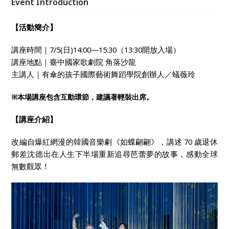
Event Introduction
【活動簡介】
講座時間｜7/5(日)14:00—15:30（13:30開放入場）
講座地點｜臺中國家歌劇院 角落沙龍
主講人｜有傘的孩子國際藝術舞蹈學院創辦人／蟻薇玲
※
本場講座包含互動環節，建議著輕裝出席。
【講座介紹】
改編自爆紅網漫的韓國音樂劇《如蝶翩翩》，講述 70 歲退休
郵差沈德出在人生下半場重新追尋芭蕾夢的故事，感動全球
無數觀眾！