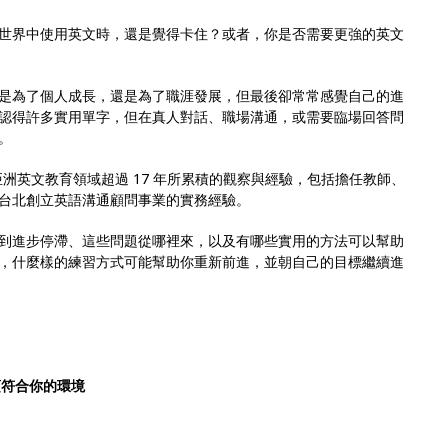
世界中使用英文時，還是覺得卡住？或者，你是否需要更強的英文
是為了個人成長，還是為了職涯發展，但最後卻常常感覺自己的進
認得許多實用單字，但在真人對話、職場溝通，或需要臨場回答問
。
分享他在亞洲英文教育領域超過 17 年所累積的觀察與經驗，包括擔任教師、
台北創立英語溝通顧問事業的實務經驗。
到進步停滯、這些問題從哪裡來，以及有哪些實用的方法可以幫助
，什麼樣的練習方式可能幫助你重新前進，並朝自己的目標繼續進
必須符合你的環境