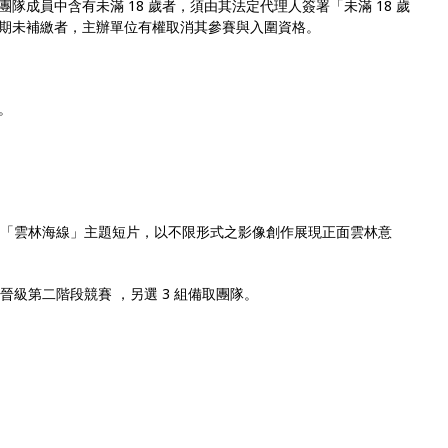
隊成員中含有未滿 18 歲者，須由其法定代理人簽署「未滿 18 歲
期未補繳者，主辦單位有權取消其參賽與入圍資格。
。
分鐘「雲林海線」主題短片，以不限形式之影像創作展現正面雲林意
晉級第二階段競賽 ，另選 3 組備取團隊。