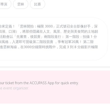
導演
雲林
比賽
來定義！ 「雲林開拍：極限 3000」正式號召全台影像好手，深
四湖、口湖），將那些隱藏在人文、風景、歷史與美食間的土地韌
活動會以「先審查，後競賽」兩階段進行： 第一階段：拍攝 1 分
風格，入選即可晉級第二階段競賽 ，爭奪冠軍20萬！ 第二階
進雲林海線，在3000分鐘限時挑戰中，完成 3 到 8 分鐘影片極限
your ticket from the ACCUPASS App for quick entry.
he event organizer.