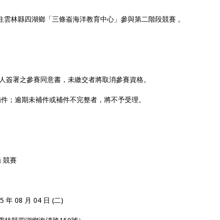
（日）前往雲林縣四湖鄉「三條崙海洋教育中心」參與第二階段競賽 。
代理人簽署之參賽同意書，未繳交者將取消參賽資格。
補件；逾期未補件或補件不完整者，將不予受理。
攝 競賽
5 年 08 月 04 日 (二)