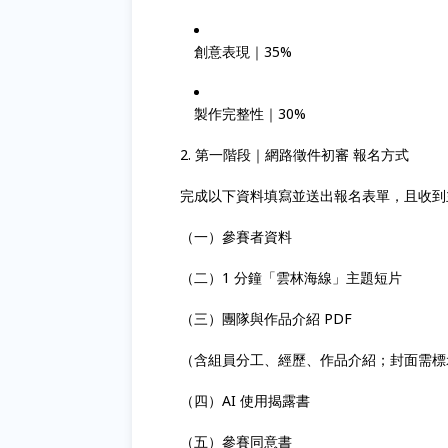
創意表現｜35%
製作完整性｜30%
2. 第一階段｜網路徵件初審 報名方式
完成以下資料填寫並送出報名表單，且收到主辦
（一）參賽者資料
（二）1 分鐘「雲林海線」主題短片
（三）團隊與作品介紹 PDF
（含組員分工、經歷、作品介紹；封面需標
（四）AI 使用揭露書
（五）參賽同意書