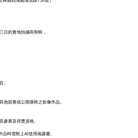
雲林縣四湖鄉海清路150號）
三日的實地拍攝與剪輯 。
。
目。
其他競賽或公開展映之影像作品。
其參賽及得獎資格。
交作品時需附上AI使用揭露書。