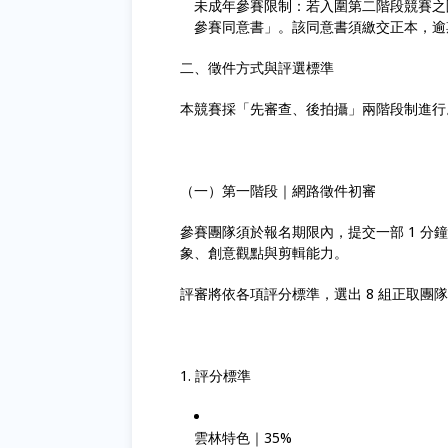
未成年參賽限制：若入圍第二階段競賽之團
參賽同意書」。該同意書須繳交正本，逾
二、徵件方式與評選標準
本競賽採「先審查、後拍攝」兩階段制進行
（一）第一階段｜網路徵件初審
參賽團隊須於報名期限內，提交一部 1 
象、創意觀點與剪輯能力。
評審將依各項評分標準，選出 8 組正取團隊
1. 評分標準
雲林特色｜35%