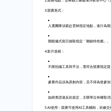
2.競賽地點：雲林縣三條崙海洋教育中心（
3.競賽形式：
入選團隊須親赴雲林指定地點，進行為期
開鏡儀式當日抽取指定「鄉鎮特色籤」
4.影片規範：
不限拍攝工具與手法，需符合競賽指定題
參賽作品須為原創內容，且不得為曾參加
如經查證違反此規定，主辦單位有權取消
5.AI使用：競賽可使用AI工具輔助，於繳