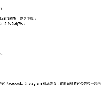
檔）
動附加檔案」點選下載：
8im5r9v7s6j79ze
 止。
公告於 Facebook、Instagram 粉絲專頁；備取遞補將於公告後一週內