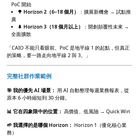
PoC 開始
🌳
Horizon 2
（6–18
個月）
：擴展新機會 → 試點推
廣
🌲
Horizon 3
（18
個月以上）
：開創顛覆性未來 →
全面擴散
「CAIO 不能只看眼前。PoC 是地平線 1 的起點，但真正
的策略，要一路走向地平線 2 與 3。」
完整社群作業範例
🎯
我的優先 AI
場景：
用 AI 自動整理每週業務報表，從
原本 6 小時縮短到 30 分鐘。
📊
它在四象限中的位置：
高價值、低風險 → Quick Win
🌱
我選擇的是哪個 Horizon
：
Horizon 1（優化核心業
務）