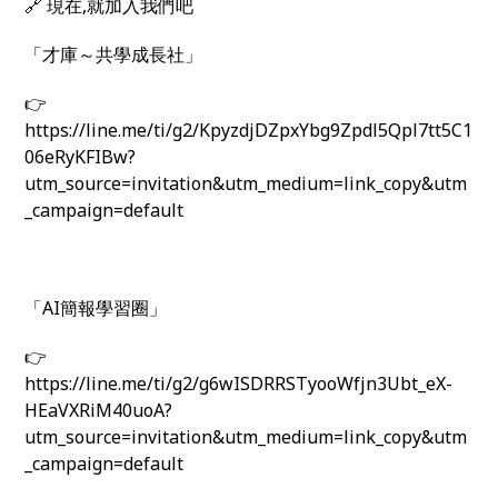
🔗 現在,就加入我們吧
「才庫～共學成長社」
👉
https://line.me/ti/g2/KpyzdjDZpxYbg9Zpdl5Qpl7tt5C1
06eRyKFIBw?
utm_source=invitation&utm_medium=link_copy&utm
_campaign=default
「AI簡報學習圈」
👉
https://line.me/ti/g2/g6wISDRRSTyooWfjn3Ubt_eX-
HEaVXRiM40uoA?
utm_source=invitation&utm_medium=link_copy&utm
_campaign=default