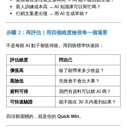
新人訓練成本高 → AI 知識庫可以幫忙嗎？
行銷文案產出慢 → 用 AI 生成草稿？
步驟 2：再評估｜用四個維度檢視每一個場景
不是每個 AI 點子都值得做。用四個標準快速篩：
評估維度
問自己
價值高
做了能帶來多少效益？
風險低
失敗會不會出大事？
資料可得
我們有資料可以餵 AI 嗎？
可快速驗證
能不能在 30 天內看到結果？
四項都過關的，就是你的
Quick Win
。