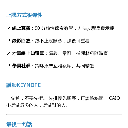
上課方式很彈性
📍
線上直播
：90 分鐘慢節奏教學，方法步驟反覆示範
📍
錄影回放
：跟不上沒關係，課後可重看
📍
才庫線上知識庫
：講義、案例、補課材料隨時查
📍
學員社群
：策略原型互相觀摩、共同精進
講師KEYNOTE
「先選，不要先衝。 先排優先順序，再談路線圖。 CAIO
不是做最多的人，是做對的人。」
最後一句話