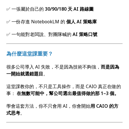
✅ 一張屬於自己的
30/90/180
天 AI
路線圖
✅ 一份存進 NotebookLM 的
個人 AI
策略庫
✅ 一句能對老闆說、對團隊喊的
AI
策略口號
為什麼這堂課重要？
很多公司導入 AI 失敗，不是因為技術不夠強，
而是因為
一開始就選錯題目
。
這堂課教你的，不只是工具操作，而是 CAIO 真正在做的
事：
在無數可能中，幫公司選出最值得做的那 1–3
個。
學會這套方法，你不只會用 AI，你會開始
用
CAIO
的方
式思考
。