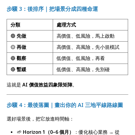
步驟 3：後排序｜把場景分成四種命運
分類
處理方式
🟢
先做
高價值、低風險，馬上啟動
🟡
再做
高價值、高風險，先小規模試
🔵
觀察
低價值、低風險，再看
🔴
暫緩
低價值、高風險，先別碰
這就是
AI
價值效益四象限矩陣
。
步驟 4：最後落圖｜畫出你的 AI 三地平線路線圖
選好場景後，把它放進時間軸：
🌱
Horizon 1
（0–6
個月）
：優化核心業務 → 從