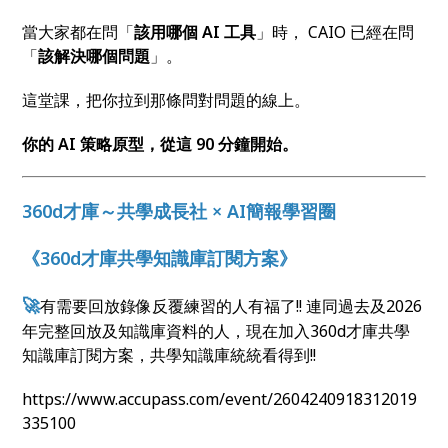
當大家都在問「
該用哪個
AI
工具
」時， CAIO 已經在問
「
該解決哪個問題
」。
這堂課，把你拉到那條問對問題的線上。
你的 AI
策略原型，從這 90
分鐘開始。
360d才庫～共學成長社 × AI簡報學習圈
《360d才庫共學知識庫訂閱方案》
🚀
有需要回放錄像反覆練習的人有福了!! 連同過去及2026
年完整回放及知識庫資料的人，現在加入360d才庫共學
知識庫訂閱方案，共學知識庫統統看得到!!
https://www.accupass.com/event/2604240918312019
335100