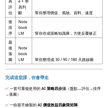
再
e + 學
評
員判
估
斷
幫你整理價值、風險、資料、速度
後
Note
排
book
序
LM
幫你存成策略知識庫，方便反覆修正
最
後
Note
落
book
圖
LM
幫你整理成 30 / 90 / 180 天路線圖
完成這堂課，你會帶走
✅ 一套可重複使用的
AI
策略四步法
（盤點→評估→排序
→落圖）
✅ 一份親手繪製的
AI
價值效益四象限矩陣