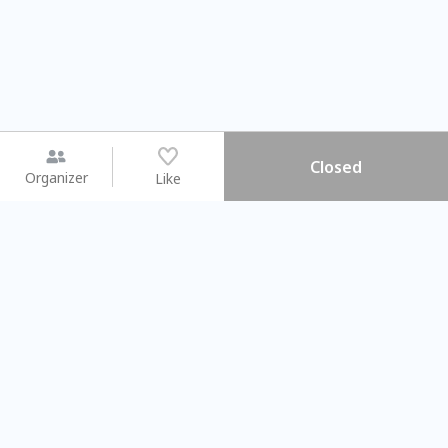
Closed
Organizer
Like
You may like
2026.08.15 (Sat) - 08.22 (Sat)
2026.08.15 (Sat) - 0