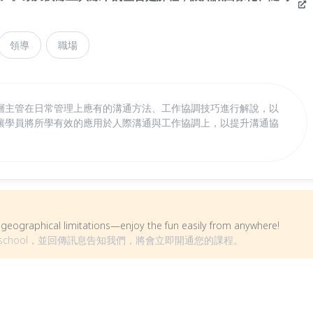
領導
職場
層主管在日常管理上應有的溝通方法、工作協調技巧進行解說，以
讓學員將所學有效的應用於人際溝通與工作協調上，以提升溝通協
om geographical limitations—enjoy the fun easily from anywhere!
aischool，並回傳訊息告知我們，將會立即開通您的課程。