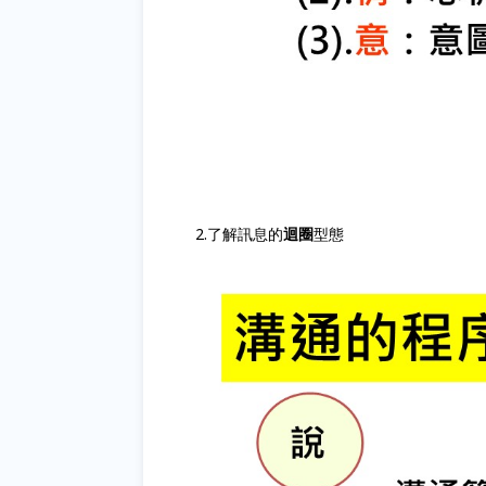
2.了解訊息的
迴圈
型態