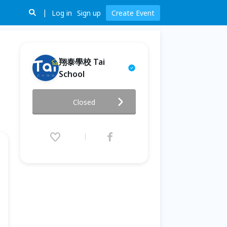
Log in
Sign up
Create Event
翔泰學校 Tai
School
人際互動溝通的密技｜溝通 x 表
Closed
達 x 互動 就靠這一課｜每日即時
開課，可重複觀看！
2026.05.25 (Mon) 00:00 - 06.22
(Mon) 00:00 (GMT+8)