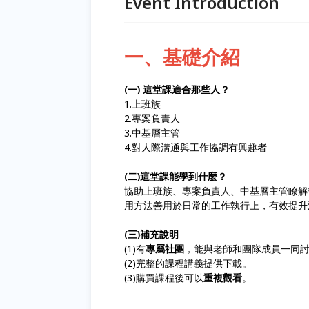
Event Introduction
一、基礎介紹
(一) 這堂課適合那些人？
1.上班族
2.專案負責人
3.中基層主管
4.對人際溝通與工作協調有興趣者
(二)這堂課能學到什麼？
協助上班族、專案負責人、中基層主管瞭解
用方法善用於日常的工作執行上，有效提升
(三)補充說明
(1)有
專屬社團
，能與老師和團隊成員一同
(2)完整的課程講義提供下載。
(3)購買課程後可以
重複觀看
。