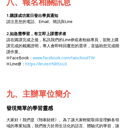
八
、報名相關訊息
1.購課成功當日發出學員通知
請注意您的電話、Email、簡訊與Line
2.如急需學習，有立即上課需求者
請在購課完成之後，私訊我們的Line@或者粉絲專頁，並附上購
課完成的截圖證明，專人會即時回覆您的需求，並協助您完成開
課作業。
※FaceBook：
www.facebook.com/taischoolTW
※Line@：
https://lin.ee/rNR5oL0
九、主辦單位簡介
發現簡單的學習靈感
大家好！我們是《翔泰財經》。為了讓大家輕鬆取得並理解各領
域的專業知識，我們致力於用生活化的語言、體驗式的學習，讓