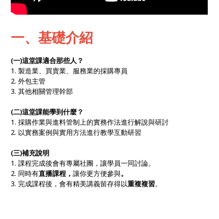
一、基礎介紹
(一)這堂課適合那些人？
1. 製造業、買賣業、服務業的採購專員
2. 外包主管
3. 其他相關管理幹部
(二)這堂課能學到什麼？
1. 採購作業與進料管制上的實務作法進行解說與研討
2. 以實務案例與實用方法進行教學互動研習
(三)補充說明
1. 課程完成後會有專屬社團，讓學員一同討論。
2. 同時有
直播課程，
讓你更方便參與
。
3. 完成課程後，會有精美講義留存得以
重複複習
。