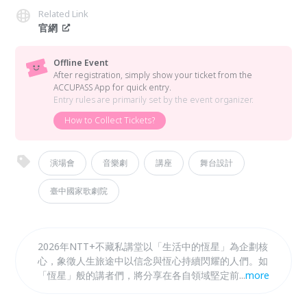
Related Link
官網
Offline Event
After registration, simply show your ticket from the
ACCUPASS App for quick entry.
Entry rules are primarily set by the event organizer.
How to Collect Tickets?
演場會
音樂劇
講座
舞台設計
臺中國家歌劇院
2026年NTT+不藏私講堂以「生活中的恆星」為企劃核
心，象徵人生旅途中以信念與恆心持續閃耀的人們。如
「恆星」般的講者們，將分享在各自領域堅定前行的故
...
more
事，從「日常生活」出發，思考「人」與「地方」的關
係，以「永續風土」、「在地書寫」、「設計新生」與