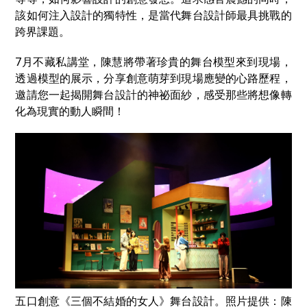
該如何注入設計的獨特性，是當代舞台設計師最具挑戰的
跨界課題。
7月不藏私講堂，陳慧將帶著珍貴的舞台模型來到現場，
透過模型的展示，分享創意萌芽到現場應變的心路歷程，
邀請您一起揭開舞台設計的神祕面紗，感受那些將想像轉
化為現實的動人瞬間！
五口創意《三個不結婚的女人》舞台設計。照片提供：陳