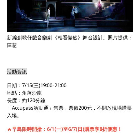
新編創歌仔戲音樂劇《相看儼然》舞台設計。照片提供：
陳慧
活動資訊
日期：7/15(三)19:00-21:00
地點：角落沙龍
長度：約120分鐘
「Accupass活動通」售票，票價200元，不開放現場購票
入場。
🔥
早鳥限時開搶：6/1(一)至6/7(日)購票享8折優惠！