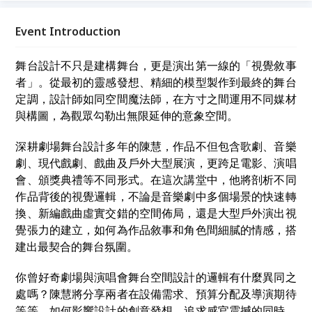
「理念實踐」為主題，透過真誠交流，讓我們在故事中
相遇，為生命注入嶄新的能量與開闊的視野。
Event Introduction
舞台設計不只是建構舞台，更是演出第一線的「視覺敘事
者」。從最初的靈感發想、精細的模型製作到最終的舞台
定調，設計師如同空間魔法師，在方寸之間運用不同媒材
與構圖，為觀眾勾勒出無限延伸的意象空間。
深耕劇場舞台設計多年的陳慧，作品不但包含歌劇、音樂
劇、現代戲劇、戲曲及戶外大型展演，更跨足電影、演唱
會、頒獎典禮等不同形式。在這次講堂中，他將剖析不同
作品背後的視覺邏輯，不論是音樂劇中多個場景的快速轉
換、新編戲曲虛實交錯的空間佈局，還是大型戶外演出視
覺張力的建立，如何為作品敘事和角色間細膩的情感，搭
建出最契合的舞台氛圍。
你曾好奇劇場與演唱會舞台空間設計的邏輯有什麼異同之
處嗎？陳慧將分享兩者在設備需求、預算分配及導演期待
等等，如何影響設計的創意發想。追求感官震撼的同時，