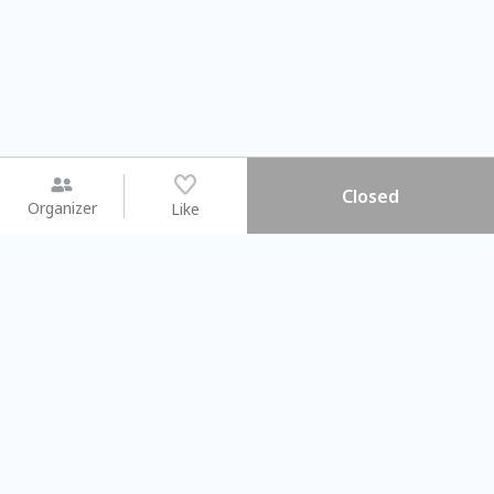
Closed
Organizer
Like
You may like
2026.08.15 (Sat) - 08.22 (Sat)
2026.08.15 (Sat) - 0