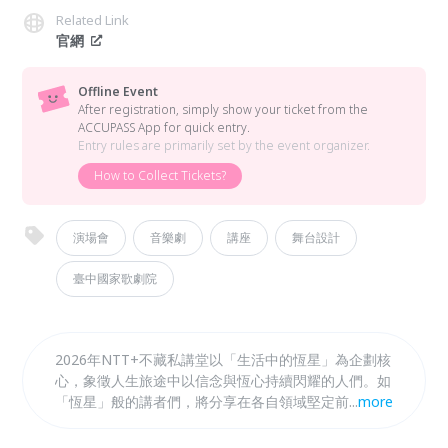
Related Link
官網
Offline Event
After registration, simply show your ticket from the
ACCUPASS App for quick entry.
Entry rules are primarily set by the event organizer.
How to Collect Tickets?
演場會
音樂劇
講座
舞台設計
臺中國家歌劇院
2026年NTT+不藏私講堂以「生活中的恆星」為企劃核
心，象徵人生旅途中以信念與恆心持續閃耀的人們。如
「恆星」般的講者們，將分享在各自領域堅定前行的故
...
more
事，從「日常生活」出發，思考「人」與「地方」的關
係，以「永續風土」、「在地書寫」、「設計新生」與