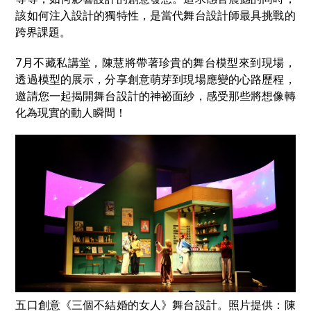
該如何注入設計的獨特性，是當代舞台設計師最具挑戰的
跨界課題。
7月不藏私講堂，陳慧將帶著珍貴的舞台模型來到現場，
透過模型的展示，分享創意萌芽到現場應變的心路歷程，
邀請您一起揭開舞台設計的神祕面紗，感受那些將想像轉
化為現實的動人瞬間！
五口創意《三個不結婚的女人》舞台設計。照片提供：陳