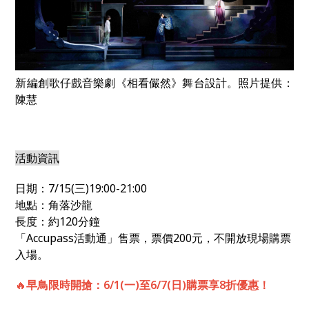
新編創歌仔戲音樂劇《相看儼然》舞台設計。照片提供：
陳慧
活動資訊
日期：7/15(三)19:00-21:00
地點：角落沙龍
長度：約120分鐘
「Accupass活動通」售票，票價200元，不開放現場購票
入場。
🔥
早鳥限時開搶：6/1(一)至6/7(日)購票享8折優惠！