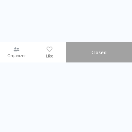
Closed
Organizer
Like
You may like
2026.08.15 (Sat) - 08.22 (Sat)
2026.08.15 (Sat) - 08