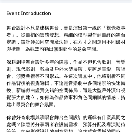
「理念實踐」為主題，透過真誠交流，讓我們在故事中
相遇，為生命注入嶄新的能量與開闊的視野。
Event Introduction
舞台設計不只是建構舞台，更是演出第一線的「視覺敘事
者」。從最初的靈感發想、精細的模型製作到最終的舞台
定調，設計師如同空間魔法師，在方寸之間運用不同媒材
與構圖，為觀眾勾勒出無限延伸的意象空間。
深耕劇場舞台設計多年的陳慧，作品不但包含歌劇、音樂
劇、現代戲劇、戲曲及戶外大型展演，更跨足電影、演唱
會、頒獎典禮等不同形式。在這次講堂中，他將剖析不同
作品背後的視覺邏輯，不論是音樂劇中多個場景的快速轉
換、新編戲曲虛實交錯的空間佈局，還是大型戶外演出視
覺張力的建立，如何為作品敘事和角色間細膩的情感，搭
建出最契合的舞台氛圍。
你曾好奇劇場與演唱會舞台空間設計的邏輯有什麼異同之
處嗎？陳慧將分享兩者在設備需求、預算分配及導演期待
等等，如何影響設計的創意發想。追求感官震撼的同時，