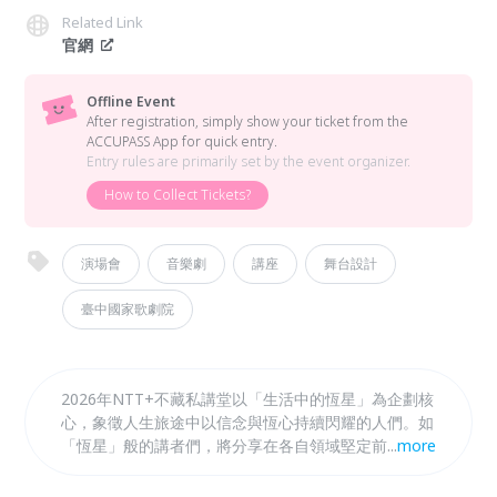
Related Link
官網
Offline Event
After registration, simply show your ticket from the
ACCUPASS App for quick entry.
Entry rules are primarily set by the event organizer.
How to Collect Tickets?
演場會
音樂劇
講座
舞台設計
臺中國家歌劇院
2026年NTT+不藏私講堂以「生活中的恆星」為企劃核
心，象徵人生旅途中以信念與恆心持續閃耀的人們。如
「恆星」般的講者們，將分享在各自領域堅定前行的故
...
more
事，從「日常生活」出發，思考「人」與「地方」的關
係，以「永續風土」、「在地書寫」、「設計新生」與