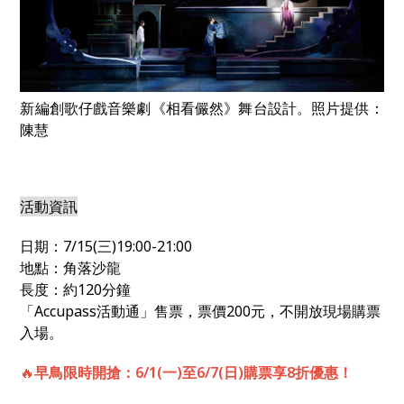
新編創歌仔戲音樂劇《相看儼然》舞台設計。照片提供：
陳慧
活動資訊
日期：7/15(三)19:00-21:00
地點：角落沙龍
長度：約120分鐘
「Accupass活動通」售票，票價200元，不開放現場購票
入場。
🔥
早鳥限時開搶：6/1(一)至6/7(日)購票享8折優惠！