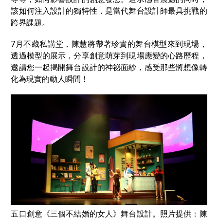
該如何注入設計的獨特性，是當代舞台設計師最具挑戰的
跨界課題。
7月不藏私講堂，陳慧將帶著珍貴的舞台模型來到現場，
透過模型的展示，分享創意萌芽到現場應變的心路歷程，
邀請您一起揭開舞台設計的神祕面紗，感受那些將想像轉
化為現實的動人瞬間！
五口創意《三個不結婚的女人》舞台設計。照片提供：陳