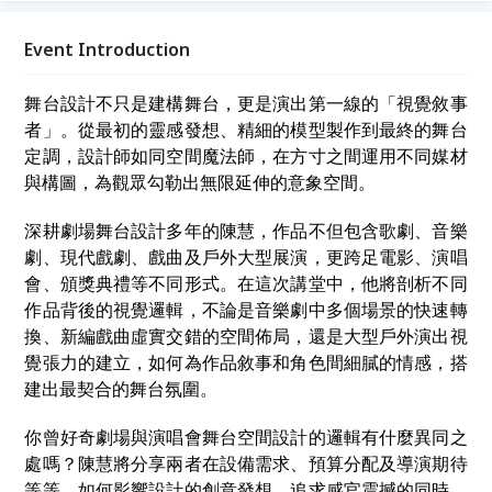
「理念實踐」為主題，透過真誠交流，讓我們在故事中
相遇，為生命注入嶄新的能量與開闊的視野。
Event Introduction
舞台設計不只是建構舞台，更是演出第一線的「視覺敘事
者」。從最初的靈感發想、精細的模型製作到最終的舞台
定調，設計師如同空間魔法師，在方寸之間運用不同媒材
與構圖，為觀眾勾勒出無限延伸的意象空間。
深耕劇場舞台設計多年的陳慧，作品不但包含歌劇、音樂
劇、現代戲劇、戲曲及戶外大型展演，更跨足電影、演唱
會、頒獎典禮等不同形式。在這次講堂中，他將剖析不同
作品背後的視覺邏輯，不論是音樂劇中多個場景的快速轉
換、新編戲曲虛實交錯的空間佈局，還是大型戶外演出視
覺張力的建立，如何為作品敘事和角色間細膩的情感，搭
建出最契合的舞台氛圍。
你曾好奇劇場與演唱會舞台空間設計的邏輯有什麼異同之
處嗎？陳慧將分享兩者在設備需求、預算分配及導演期待
等等，如何影響設計的創意發想。追求感官震撼的同時，