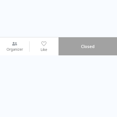
Closed
Organizer
Like
You may like
2026.08.15 (Sat)
2026.08.09 (Sun)