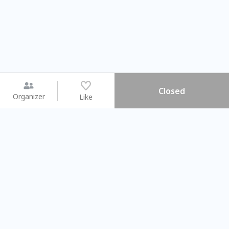
Closed
Organizer
Like
You may like
2026.08.15 (Sat) - 08.22 (Sat)
2026.08.15 (Sat) - 08.