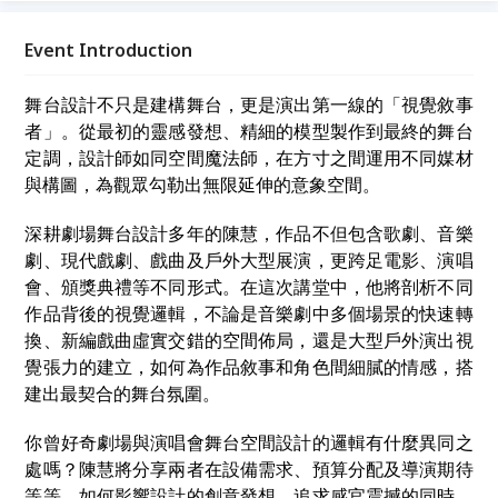
「理念實踐」為主題，透過真誠交流，讓我們在故事中
相遇，為生命注入嶄新的能量與開闊的視野。
Event Introduction
舞台設計不只是建構舞台，更是演出第一線的「視覺敘事
者」。從最初的靈感發想、精細的模型製作到最終的舞台
定調，設計師如同空間魔法師，在方寸之間運用不同媒材
與構圖，為觀眾勾勒出無限延伸的意象空間。
深耕劇場舞台設計多年的陳慧，作品不但包含歌劇、音樂
劇、現代戲劇、戲曲及戶外大型展演，更跨足電影、演唱
會、頒獎典禮等不同形式。在這次講堂中，他將剖析不同
作品背後的視覺邏輯，不論是音樂劇中多個場景的快速轉
換、新編戲曲虛實交錯的空間佈局，還是大型戶外演出視
覺張力的建立，如何為作品敘事和角色間細膩的情感，搭
建出最契合的舞台氛圍。
你曾好奇劇場與演唱會舞台空間設計的邏輯有什麼異同之
處嗎？陳慧將分享兩者在設備需求、預算分配及導演期待
等等，如何影響設計的創意發想。追求感官震撼的同時，