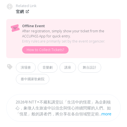
Related Link
官網
Offline Event
After registration, simply show your ticket from the
ACCUPASS App for quick entry.
Entry rules are primarily set by the event organizer.
How to Collect Tickets?
演場會
音樂劇
講座
舞台設計
臺中國家歌劇院
2026年NTT+不藏私講堂以「生活中的恆星」為企劃核
心，象徵人生旅途中以信念與恆心持續閃耀的人們。如
「恆星」般的講者們，將分享在各自領域堅定前行的故
...
more
事，從「日常生活」出發，思考「人」與「地方」的關
係，以「永續風土」、「在地書寫」、「設計新生」與