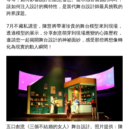
該如何注入設計的獨特性，是當代舞台設計師最具挑戰的
跨界課題。
7月不藏私講堂，陳慧將帶著珍貴的舞台模型來到現場，
透過模型的展示，分享創意萌芽到現場應變的心路歷程，
邀請您一起揭開舞台設計的神祕面紗，感受那些將想像轉
化為現實的動人瞬間！
五口創意《三個不結婚的女人》舞台設計。照片提供：陳