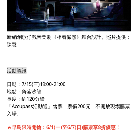
新編創歌仔戲音樂劇《相看儼然》舞台設計。照片提供：
陳慧
活動資訊
日期：7/15(三)19:00-21:00
地點：角落沙龍
長度：約120分鐘
「Accupass活動通」售票，票價200元，不開放現場購票
入場。
🔥
早鳥限時開搶：6/1(一)至6/7(日)購票享8折優惠！