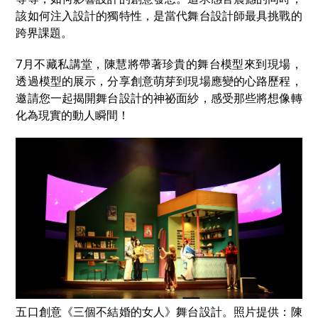
該如何注入設計的獨特性，是當代舞台設計師最具挑戰的
跨界課題。
7月不藏私講堂，陳慧將帶著珍貴的舞台模型來到現場，
透過模型的展示，分享創意萌芽到現場應變的心路歷程，
邀請您一起揭開舞台設計的神祕面紗，感受那些將想像轉
化為現實的動人瞬間！
五口創意《三個不結婚的女人》舞台設計。照片提供：陳