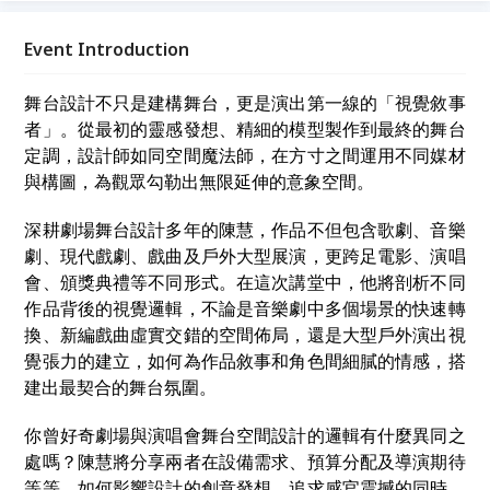
「理念實踐」為主題，透過真誠交流，讓我們在故事中
相遇，為生命注入嶄新的能量與開闊的視野。
Event Introduction
舞台設計不只是建構舞台，更是演出第一線的「視覺敘事
者」。從最初的靈感發想、精細的模型製作到最終的舞台
定調，設計師如同空間魔法師，在方寸之間運用不同媒材
與構圖，為觀眾勾勒出無限延伸的意象空間。
深耕劇場舞台設計多年的陳慧，作品不但包含歌劇、音樂
劇、現代戲劇、戲曲及戶外大型展演，更跨足電影、演唱
會、頒獎典禮等不同形式。在這次講堂中，他將剖析不同
作品背後的視覺邏輯，不論是音樂劇中多個場景的快速轉
換、新編戲曲虛實交錯的空間佈局，還是大型戶外演出視
覺張力的建立，如何為作品敘事和角色間細膩的情感，搭
建出最契合的舞台氛圍。
你曾好奇劇場與演唱會舞台空間設計的邏輯有什麼異同之
處嗎？陳慧將分享兩者在設備需求、預算分配及導演期待
等等，如何影響設計的創意發想。追求感官震撼的同時，