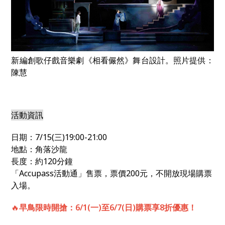
新編創歌仔戲音樂劇《相看儼然》舞台設計。照片提供：
陳慧
活動資訊
日期：7/15(三)19:00-21:00
地點：角落沙龍
長度：約120分鐘
「Accupass活動通」售票，票價200元，不開放現場購票
入場。
🔥
早鳥限時開搶：6/1(一)至6/7(日)購票享8折優惠！