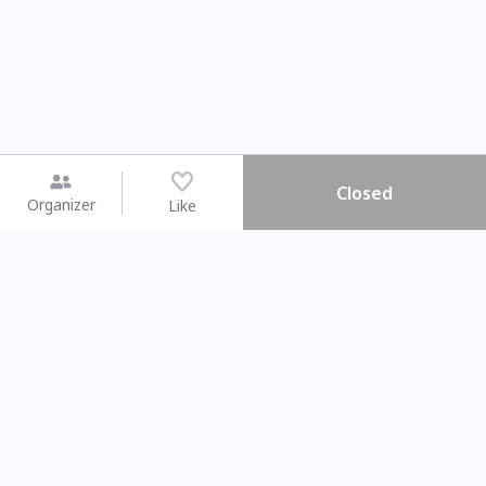
Closed
Organizer
Like
You may like
2026.08.15 (Sat) - 08.22 (Sat)
2026.08.15 (Sat) - 08.