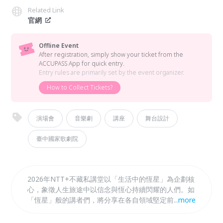
Related Link
官網
Offline Event
After registration, simply show your ticket from the
ACCUPASS App for quick entry.
Entry rules are primarily set by the event organizer.
How to Collect Tickets?
演場會
音樂劇
講座
舞台設計
臺中國家歌劇院
2026年NTT+不藏私講堂以「生活中的恆星」為企劃核
心，象徵人生旅途中以信念與恆心持續閃耀的人們。如
「恆星」般的講者們，將分享在各自領域堅定前行的故
...
more
事，從「日常生活」出發，思考「人」與「地方」的關
係，以「永續風土」、「在地書寫」、「設計新生」與