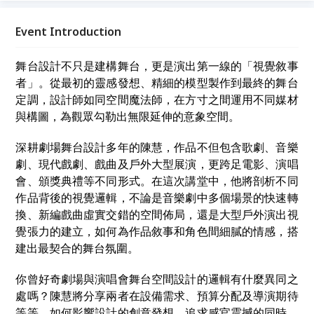
「理念實踐」為主題，透過真誠交流，讓我們在故事中
相遇，為生命注入嶄新的能量與開闊的視野。
Event Introduction
舞台設計不只是建構舞台，更是演出第一線的「視覺敘事
者」。從最初的靈感發想、精細的模型製作到最終的舞台
定調，設計師如同空間魔法師，在方寸之間運用不同媒材
與構圖，為觀眾勾勒出無限延伸的意象空間。
深耕劇場舞台設計多年的陳慧，作品不但包含歌劇、音樂
劇、現代戲劇、戲曲及戶外大型展演，更跨足電影、演唱
會、頒獎典禮等不同形式。在這次講堂中，他將剖析不同
作品背後的視覺邏輯，不論是音樂劇中多個場景的快速轉
換、新編戲曲虛實交錯的空間佈局，還是大型戶外演出視
覺張力的建立，如何為作品敘事和角色間細膩的情感，搭
建出最契合的舞台氛圍。
你曾好奇劇場與演唱會舞台空間設計的邏輯有什麼異同之
處嗎？陳慧將分享兩者在設備需求、預算分配及導演期待
等等，如何影響設計的創意發想。追求感官震撼的同時，