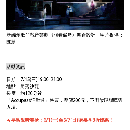
新編創歌仔戲音樂劇《相看儼然》舞台設計。照片提供：
陳慧
活動資訊
日期：7/15(三)19:00-21:00
地點：角落沙龍
長度：約120分鐘
「Accupass活動通」售票，票價200元，不開放現場購票
入場。
🔥
早鳥限時開搶：6/1(一)至6/7(日)購票享8折優惠！