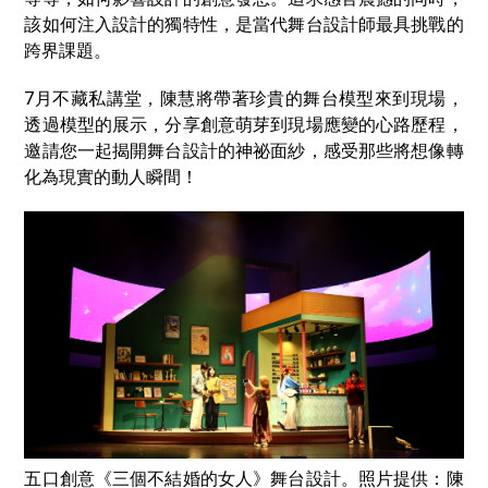
該如何注入設計的獨特性，是當代舞台設計師最具挑戰的
跨界課題。
7月不藏私講堂，陳慧將帶著珍貴的舞台模型來到現場，
透過模型的展示，分享創意萌芽到現場應變的心路歷程，
邀請您一起揭開舞台設計的神祕面紗，感受那些將想像轉
化為現實的動人瞬間！
五口創意《三個不結婚的女人》舞台設計。照片提供：陳