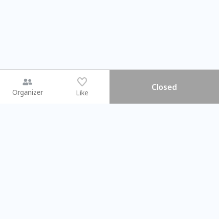
Closed
Organizer
Like
You may like
2026.08.15 (Sat) - 08.22 (Sat)
2026.08.15 (Sat) - 08.