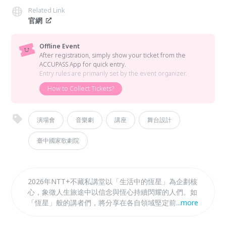
Related Link
官網
Offline Event
After registration, simply show your ticket from the
ACCUPASS App for quick entry.
Entry rules are primarily set by the event organizer.
How to Collect Tickets?
演場會
音樂劇
講座
舞台設計
臺中國家歌劇院
2026年NTT+不藏私講堂以「生活中的恆星」為企劃核
心，象徵人生旅途中以信念與恆心持續閃耀的人們。如
「恆星」般的講者們，將分享在各自領域堅定前行的故
...
more
事，從「日常生活」出發，思考「人」與「地方」的關
係，以「永續風土」、「在地書寫」、「設計新生」與