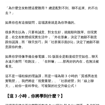
「為什麼交友軟體這麼難用？ 總是配對不到、聊不起來、約不出
去？」
如果你也有這個疑問，這場講座就是為你準備的。
很多男生以為，只要有誠意、對女生好，就能順利脫單。但現實
是，在交友軟體或現實生活中，「外在形象」決定了她願不願意
跟你認識，而「聊天技巧」與「社群展示面(IG)」決定了她願不願
意跟你約會。
如果你穿得像準備去修電腦，IG 版面全是動漫或空空如也，聊天
永遠只會問「吃飽沒」、「在幹嘛」……那再好的內在，也無法被
看見。
這不是一場枯燥的理論課，而是一場為期 3 小時的「質感男改造
實戰營」。我們將從「視覺重塑」、「社群經營」到「線上聊
天」，給你一套科學化、可複製的社交升級公式！
【這 3 小時，你將學到什麼？】