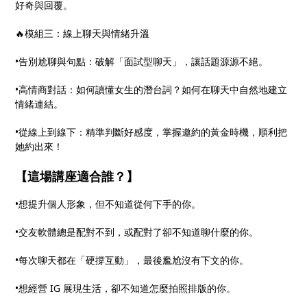
好奇與回覆。
🔥模組三：線上聊天與情緒升溫
•告別尬聊與句點：破解「面試型聊天」，讓話題源源不絕。
•高情商對話：如何讀懂女生的潛台詞？如何在聊天中自然地建立
情緒連結。
•從線上到線下：精準判斷好感度，掌握邀約的黃金時機，順利把
她約出來！
【這場講座適合誰？】
•想提升個人形象，但不知道從何下手的你。
•交友軟體總是配對不到，或配對了卻不知道聊什麼的你。
•每次聊天都在「硬撐互動」，最後尷尬沒有下文的你。
•想經營 IG 展現生活，卻不知道怎麼拍照排版的你。