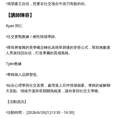
•渴望建立自信，想要在社交場合中游刃有餘的你。
【講師陣容】
Ryan 阿仁
•社交實戰教練 / 兩性情感導師。
•擅長將複雜的美學概念轉化為簡單易懂的穿搭公式，幫助無數素
人男孩找回自信，打造專屬的質感風格。
Tyler教練
•專精個人品牌塑造。
•結合心理學與社交直覺，處理過上百件情感個案。專精於破解聊
天盲點、情緒升溫與長期關係維護，讓你拿回社交主導權。
【活動資訊】
•活動時間： [2026/6/20(六)13:30 - 16:30]