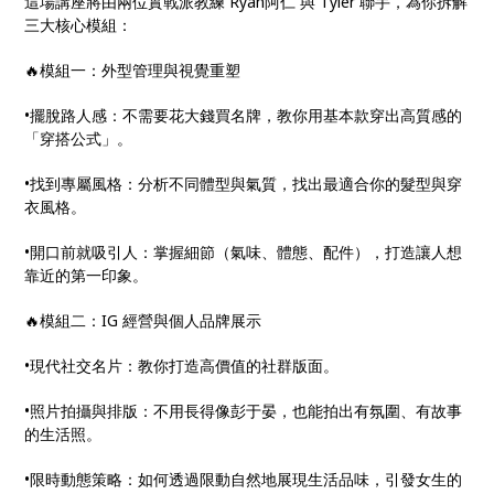
這場講座將由兩位實戰派教練 Ryan阿仁 與 Tyler 聯手，為你拆解
三大核心模組：
🔥模組一：外型管理與視覺重塑
•擺脫路人感：不需要花大錢買名牌，教你用基本款穿出高質感的
「穿搭公式」。
•找到專屬風格：分析不同體型與氣質，找出最適合你的髮型與穿
衣風格。
•開口前就吸引人：掌握細節（氣味、體態、配件），打造讓人想
靠近的第一印象。
🔥模組二：IG 經營與個人品牌展示
•現代社交名片：教你打造高價值的社群版面。
•照片拍攝與排版：不用長得像彭于晏，也能拍出有氛圍、有故事
的生活照。
•限時動態策略：如何透過限動自然地展現生活品味，引發女生的