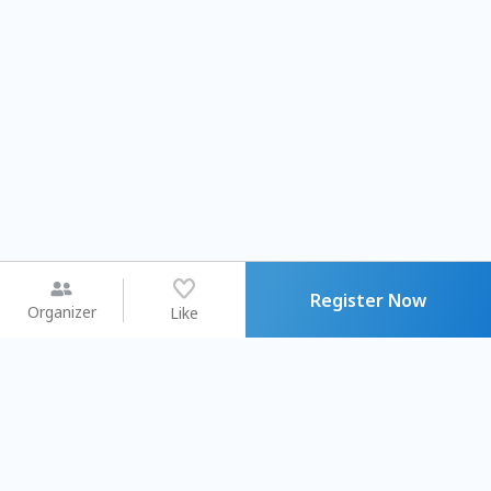
Register Now
Organizer
Like
You may like