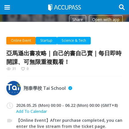
Share
Open with app
Online Event
Startup
Science & Tech
亞馬遜出書攻略｜自己的書自己賣｜每日即時
開課、可無限重複觀看！
31
0
翔泰學校 Tai School
2026.05.25 (Mon) 00:00 - 06.22 (Mon) 00:00 (GMT+8)
Add To Calendar
【Online Event】After purchase completed, you can
enter the live stream from the ticket page.