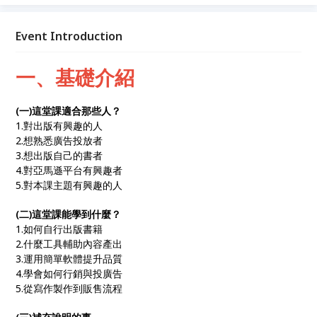
句話說，當上架至亞馬遜出版平台後，你的書即同步發
行販售於全世界，在世界上的各個角落都可以看見你的
內容。本課程將鉅細靡遺地陳述出版的經驗，讓對自助
Event Introduction
出版不知所措的你不需從零開始摸索，即可輕鬆容易地
實現出書夢。
一、基礎介紹
(一)這堂課適合那些人？
1.對出版有興趣的人
2.想熟悉廣告投放者
3.想出版自己的書者
4.對亞馬遜平台有興趣者
5.對本課主題有興趣的人
(二)這堂課能學到什麼？
1.如何自行出版書籍
2.什麼工具輔助內容產出
3.運用簡單軟體提升品質
4.學會如何行銷與投廣告
5.從寫作製作到販售流程