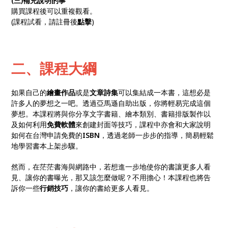
(三)補充說明的事
購買課程後可以重複觀看。
(課程試看，請註冊後
點擊
)
二、課程大綱
如果自己的
繪畫作品
或是
文章詩集
可以集結成一本書，這想必是
許多人的夢想之一吧。透過亞馬遜自助出版，你將輕易完成這個
夢想。本課程將與你分享文字書籍、繪本類別、書籍排版製作以
及如何利用
免費軟體
來創建封面等技巧，課程中亦會和大家說明
如何在台灣申請免費的
ISBN
，透過老師一步步的指導，簡易輕鬆
地學習書本上架步驟。
然而，在茫茫書海與網路中，若想進一步地使你的書讓更多人看
見、讓你的書曝光，那又該怎麼做呢？不用擔心！本課程也將告
訴你一些
行銷技巧
，讓你的書給更多人看見。