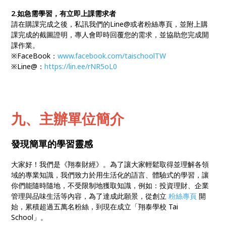
2.如急需學習，有立即上課需求者
請在購課完成之後，私訊我們的Line@或者粉絲專頁，並附上購
課完成的截圖證明，專人會即時回覆您的需求，並協助您完成開
課作業。
※FaceBook：
www.facebook.com/taischoolTW
※Line@：
https://lin.ee/rNR5oL0
九、主辦單位簡介
發現簡單的學習靈感
大家好！我們是《翔泰財經》。為了讓大家輕鬆取得並理解各領
域的專業知識，我們致力於用生活化的語言、體驗式的學習，讓
你們能隨時隨地，不受限制地獲取知識，例如：投資理財、企業
管理與品味生活等內容，為了達成此願景，從創立
粉絲專頁
開
始，累積超過五萬名粉絲，到現在成立「翔泰學校 Tai
School」。