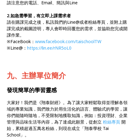
請注意您的電話、Email、簡訊與Line
2.如急需學習，有立即上課需求者
請在購課完成之後，私訊我們的Line@或者粉絲專頁，並附上購
課完成的截圖證明，專人會即時回覆您的需求，並協助您完成開
課作業。
※FaceBook：
www.facebook.com/taischoolTW
※Line@：
https://lin.ee/rNR5oL0
九、主辦單位簡介
發現簡單的學習靈感
大家好！我們是《翔泰財經》。為了讓大家輕鬆取得並理解各領
域的專業知識，我們致力於用生活化的語言、體驗式的學習，讓
你們能隨時隨地，不受限制地獲取知識，例如：投資理財、企業
管理與品味生活等內容，為了達成此願景，從創立
粉絲專頁
開
始，累積超過五萬名粉絲，到現在成立「翔泰學校 Tai
School」。