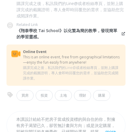
購課完成之後，私訊我們的Line@或者粉絲專頁，並附上購
課完成的截圖證明，專人會即時回覆您的需求，並協助您完
成開課作業。
Related Link
《翔泰學校 Tai School》以化繁為簡的教學，發現簡單
的學習靈感。
Online Event
This is an online event, free from geographical limitations
—enjoy the fun easily from anywhere!
購課完成之後，私訊我們的Line@或者粉絲專頁，並附上購課
完成的截圖證明，專人會即時回覆您的需求，並協助您完成開
課作業。
買房
投資
土地
理財
購屋
本課設計給給不把房子當成投資標的與自住的你，對擁
有房子渴望已久，卻苦無計畫與方向；或是決定購屋，
卻被坊間話術各種轟炸，已經開始選屋、找屋，但卻不
...
more