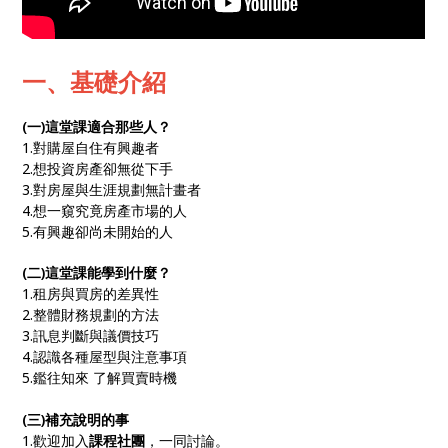
一、基礎介紹
(一)這堂課適合那些人？
1.對購屋自住有興趣者
2.想投資房產卻無從下手
3.對房屋與生涯規劃無計畫者
4.想一窺究竟房產市場的人
5.有興趣卻尚未開始的人
(二)這堂課能學到什麼？
1.租房與買房的差異性
2.整體財務規劃的方法
3.訊息判斷與議價技巧
4.認識各種屋型與注意事項
5.鑑往知來 了解買賣時機
(三)補充說明的事
1.歡迎加入
課程社團
，一同討論。