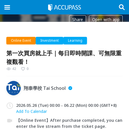
Share
Open with app
Online Event
Investment
Learning
第一次買房就上手｜每日即時開課、可無限重
複觀看！
42
0
翔泰學校 Tai School
2026.05.26 (Tue) 00:00 - 06.22 (Mon) 00:00 (GMT+8)
Add To Calendar
【Online Event】After purchase completed, you can
enter the live stream from the ticket page.