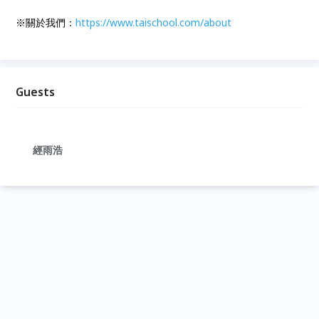
※關於我們：
https://
www.taischool.com/about
Guests
經雨浩