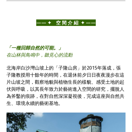
——⁣ ✦ 空 間 介 紹 ✦ ——⁣
「一種回歸自然的可能。」
在山林與鳥鳴中，聽見心的流動
北海岸白沙灣山坡上的「子隆山房」於2015年落成，張
子隆教授用十餘年的時間，在退休前夕日日夜夜漫步在這
片山坡之間，觀察地貌與植物生長的樣貌、感受土地的起
伏與呼吸，以其長年致力於藝術進入空間的研究，擺脫人
為斧鑿的痕跡，在對自然深深凝視後，完成這座與自然共
生、環境永續的藝術基地。