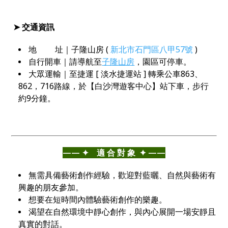
➤ 交通資訊
地 址｜子隆山房 (
新北市石門區八甲57號
)
自行開車｜請導航至
子隆山房
，園區可停車。
大眾運輸｜至捷運 [ 淡水捷運站 ] 轉乘公車863、
862，716路線，於【白沙灣遊客中心】站下車，步行
約9分鐘。
⁣——⁣ ✦ 適 合 對 象 ✦ ——
無需具備藝術創作經驗，歡迎對藍曬、自然與藝術有
興趣的朋友參加。
想要在短時間內體驗藝術創作的樂趣。
渴望在自然環境中靜心創作，與內心展開一場安靜且
真實的對話。