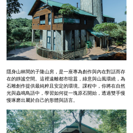
隱身山林間的子隆山房，是一座專為創作與內在對話而存
在的靜謐空間。這裡遠離都市喧囂，綠意與山風環繞，為
石雕創作提供最純粹且安定的環境。課程中，你將在自然
光與蟲鳴鳥語中，學習如何從一塊原石開始，透過雙手慢
慢琢磨出屬於自己的形體與語言。