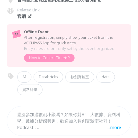
Related Link
官網
Offline Event
After registration, simply show your ticket from the
ACCUPASS App for quick entry.
Entry rules are primarily set by the event organizer.
How to Collect Tickets?
AI
Databricks
數創實驗室
data
資料科學
還沒參加過數創小聚嗎？如果你對AI、大數據、資料科
學、數據分析感興趣，歡迎加入數創實驗室社群！
Podcast :
...
more
https://open.firstory.me/user/cm10qm7wx00vu01u