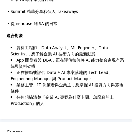
・Summit 精華分享和個人 Takeaways
・從 in-house 到 SA 的日常
適合對象
資料工程師、Data Analyst、ML Engineer、Data
Scientist，想了解企業 AI 技術方向的最新動態
App 開發者與 DBA，正在評估如何將 AI 能力整合進現有系
統與資料架構
正在推動或評估 Data + AI 專案落地的 Tech Lead、
Engineering Manager 與 Product Manager
業務主管、IT 決策者與企業主，想掌握 AI 投資方向與落地
條件
任何想搞清楚「企業 AI 專案為什麼卡關、怎麼真的上
Production」的人