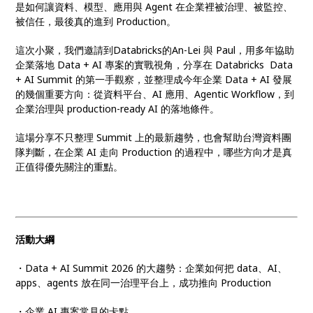
是如何讓資料、模型、應用與 Agent 在企業裡被治理、被監控、
被信任，最後真的進到 Production。
這次小聚，我們邀請到Databricks的An-Lei 與 Paul，用多年協助
企業落地 Data + AI 專案的實戰視角，分享在 Databricks Data
+ AI Summit 的第一手觀察，並整理成今年企業 Data + AI 發展
的幾個重要方向：從資料平台、AI 應用、Agentic Workflow，到
企業治理與 production-ready AI 的落地條件。
這場分享不只整理 Summit 上的最新趨勢，也會幫助台灣資料團
隊判斷，在企業 AI 走向 Production 的過程中，哪些方向才是真
正值得優先關注的重點。
活動大綱
・Data + AI Summit 2026 的大趨勢：企業如何把 data、AI、
apps、agents 放在同一治理平台上，成功推向 Production
・企業 AI 專案常見的卡點