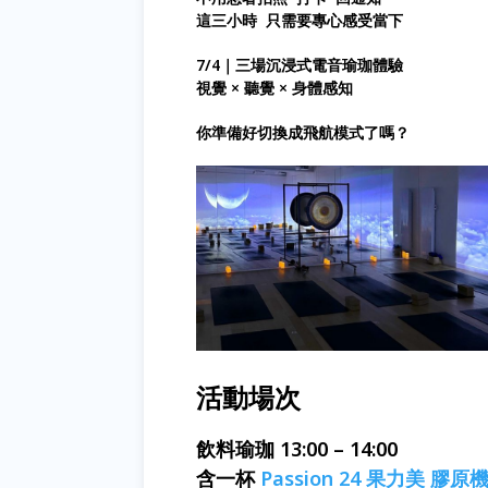
這三小時 只需要專心感受當下
7/4｜三場沉浸式電音瑜珈體驗
視覺 × 聽覺 × 身體感知
你準備好切換成飛航模式了嗎？
活動場次
飲料瑜珈 13:00 – 14:00
含一杯
Passion 24 果力美 膠