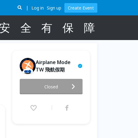
Log in
Sign up
Create Event
安
全
有
保
障
Airplane Mode
TW 飛航假期
身體訊號 BODY SIGNAL | LED
Closed
× DJ × Yoga × Sound Healing
2026.07.04 (Sat) 12:30 - 17:00
(GMT+8)