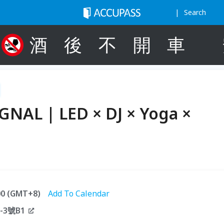
Search
酒
後
不
開
車
AL | LED × DJ × Yoga ×
:00 (GMT+8)
Add To Calendar
3號B1