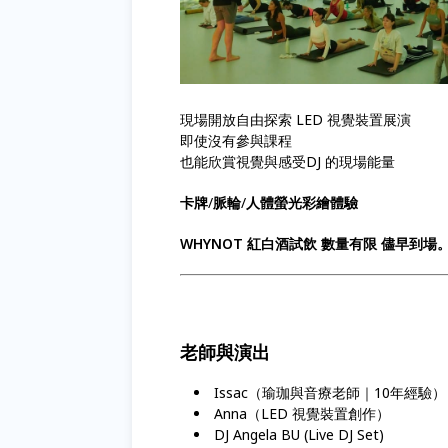
現場開放自由探索 LED 視覺裝置展演
即使沒有參與課程
也能欣賞視覺與感受DJ 的現場能量
卡牌
/
脈輪
/
人體螢光彩繪體驗
WHYNOT 紅白酒試飲 數量有限 儘早到場
老師與演出
Issac（瑜珈與音療老師｜10年經驗）
Anna（LED 視覺裝置創作）
DJ Angela BU (Live DJ Set)