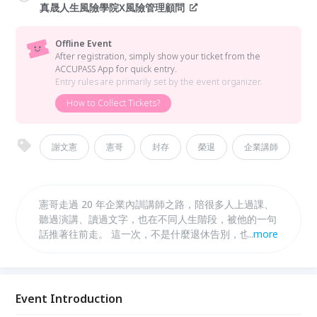
真晟人生風險學院X風險管理顧問
Offline Event
After registration, simply show your ticket from the
ACCUPASS App for quick entry.
Entry rules are primarily set by the event organizer.
How to Collect Tickets?
謝文憲
憲哥
封存
榮退
企業講師
憲哥走過 20 年企業內訓講師之路，陪很多人上過課、
聽過演講、讀過文字，也在不同人生階段，被他的一句
話推著往前走。 這一次，不是什麼退休告別，也不是
...
more
消失。 比較像是他在人生舞台上，漂亮地轉身，準備
走向更自由、更有趣的下一段。 「憲，沒有不見，只
是變成更好的樣子。」
Event Introduction