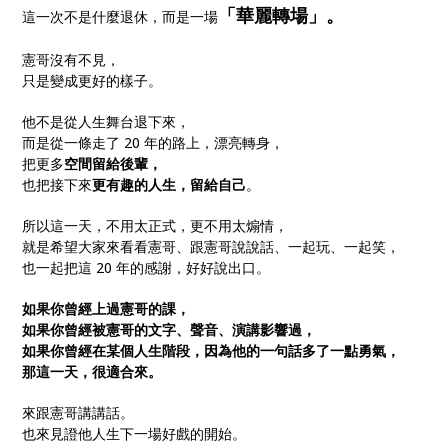
「華麗轉場」。
這一次不是什麼退休，而是一場
憲哥沒有不見，
只是變成更好的樣子。
他不是從人生舞台退下來，
而是從一條走了 20 年的路上，漂亮轉身，
把更多
空間留給後輩，
也把接下來
更有趣的人生，留給自己
。
所以這一天，不用太正式，更不用太煽情，
就是希望大家來看看憲哥、跟憲哥說說話、一起玩、一起笑，
也一起把這 20 年的感謝，好好說出口。
如果你曾經上過憲哥的課，
如果你曾經被憲哥的文字、聲音、演講影響過，
如果你曾經在某個人生階段，因為他的一句話多了一點勇氣，
那這一天，很適合來。
來跟憲哥講講話。
也來見證他人生下一場好戲的開始。