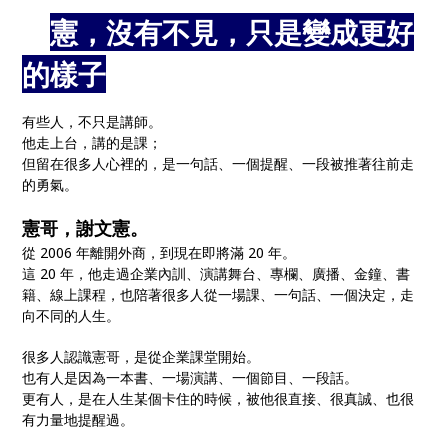
🎤
憲，沒有不見，只是變成更好
的樣子
🎙️
有些人，不只是講師。
他走上台，講的是課；
但留在很多人心裡的，是一句話、一個提醒、一段被推著往前走
的勇氣。
憲哥，謝文憲。
從 2006 年離開外商，到現在即將滿 20 年。
這 20 年，他走過企業內訓、演講舞台、專欄、廣播、金鐘、書
籍、線上課程，也陪著很多人從一場課、一句話、一個決定，走
向不同的人生。
很多人認識憲哥，是從企業課堂開始。
也有人是因為一本書、一場演講、一個節目、一段話。
更有人，是在人生某個卡住的時候，被他很直接、很真誠、也很
有力量地提醒過。