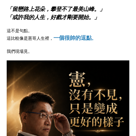
「留戀路上花朵，攀登不了最美山峰。」
「或許我的人生，好戲才剛要開始。」
這不是句點。
一個很帥的逗點
這比較像是憲哥人生裡，
。
我們現場見。