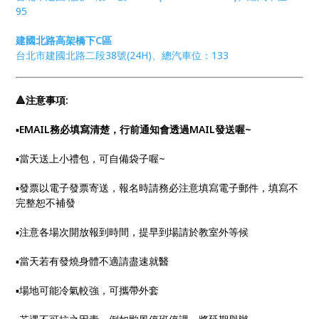
95
建國北路高架橋下C區
台北市建國北路二段38號(24H)、總汽車位：133
🔺注意事項:
▪︎
EMAIL務必填寫清楚，行前通知會透過MAIL發送喔~
▪︎當天送上小禮包，可自備袋子喔~
▪︎發票以電子發票寄送，報名時請務必注意填寫電子郵件，填寫不
完整恕不補發
▪︎注意各場次開放報到時間，提早到場請於教室外等候
▪︎當天若有發燒身體不適請盡速就醫
▪︎場地可能冷氣較強，可攜帶外套