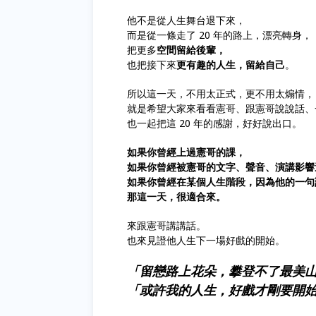
他不是從人生舞台退下來，
而是從一條走了 20 年的路上，漂亮轉身，
把更多
空間留給後輩，
也把接下來
更有趣的人生，留給自己
。
所以這一天，不用太正式，更不用太煽情，
就是希望大家來看看憲哥、跟憲哥說說話、
也一起把這 20 年的感謝，好好說出口。
如果你曾經上過憲哥的課，
如果你曾經被憲哥的文字、聲音、演講影響
如果你曾經在某個人生階段，因為他的一句
那這一天，很適合來。
來跟憲哥講講話。
也來見證他人生下一場好戲的開始。
「留戀路上花朵，攀登不了最美
「或許我的人生，好戲才剛要開