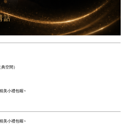
（典空間）
*含精美小禮包喔~
*含精美小禮包喔~