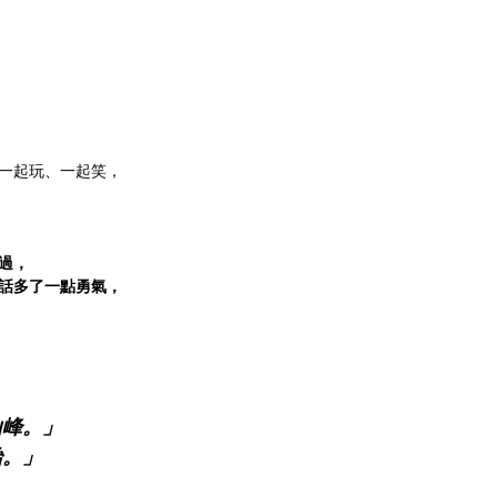
一起玩、一起笑，
過，
話多了一點勇氣，
山峰。」
始。」