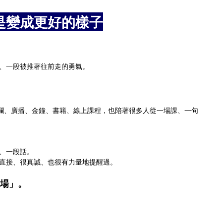
是變成更好的樣子
🎙️
、一段被推著往前走的勇氣。
。
專欄、廣播、金鐘、書籍、線上課程，也陪著很多人從一場課、一句
、一段話。
直接、很真誠、也很有力量地提醒過。
場」。