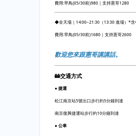
費用:早鳥(05/30前)980｜支持憲哥1280
◆全天場｜14:00–21:30（13:30 進場
費用:早鳥(05/30前)1680｜支持憲哥2600
歡迎您來跟憲哥講講話。
🚋交通方式
● 捷運
松江南京站5號出口步行約5分鐘到達
南京復興捷運站步行約10分鐘到達
● 公車