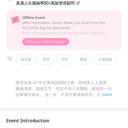
真晟人生風險學院X風險管理顧問
Offline Event
After registration, simply show your ticket from the
ACCUPASS App for quick entry.
Entry rules are primarily set by the event organizer.
How to Collect Tickets?
謝文憲
憲哥
封存
榮退
企業講師
憲哥走過 20 年企業內訓講師之路，陪很多人上過課、
聽過演講、讀過文字，也在不同人生階段，被他的一句
話推著往前走。 這一次，不是什麼退休告別，也不是
...
more
消失。 比較像是他在人生舞台上，漂亮地轉身，準備
走向更自由、更有趣的下一段。 「憲，沒有不見，只
是變成更好的樣子。」
Event Introduction