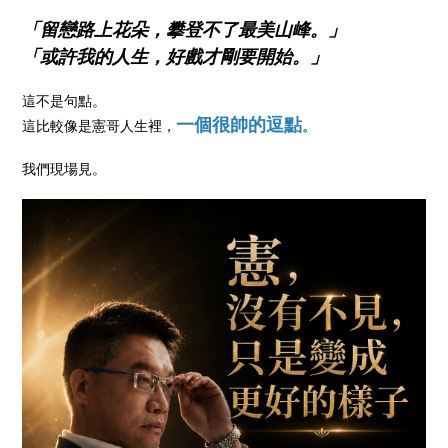
「留戀路上花朵，攀登不了最美山峰。」
「或許我的人生，好戲才剛要開始。」
這不是句點。
一個很帥的逗點
這比較像是憲哥人生裡，
。
我們現場見。