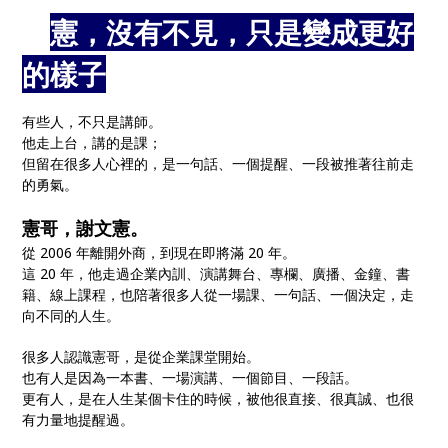
🎤
憲，沒有不見，只是變成更好
的樣子
🎙️
有些人，不只是講師。
他走上台，講的是課；
但留在很多人心裡的，是一句話、一個提醒、一段被推著往前走
的勇氣。
憲哥，謝文憲。
從 2006 年離開外商，到現在即將滿 20 年。
這 20 年，他走過企業內訓、演講舞台、專欄、廣播、金鐘、書
籍、線上課程，也陪著很多人從一場課、一句話、一個決定，走
向不同的人生。
很多人認識憲哥，是從企業課堂開始。
也有人是因為一本書、一場演講、一個節目、一段話。
更有人，是在人生某個卡住的時候，被他很直接、很真誠、也很
有力量地提醒過。