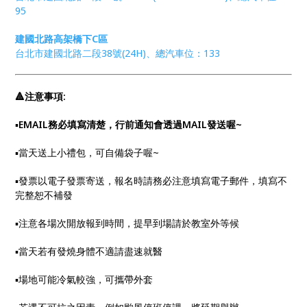
95
建國北路高架橋下C區
台北市建國北路二段38號(24H)、總汽車位：133
🔺注意事項:
▪︎
EMAIL務必填寫清楚，行前通知會透過MAIL發送喔~
▪︎當天送上小禮包，可自備袋子喔~
▪︎發票以電子發票寄送，報名時請務必注意填寫電子郵件，填寫不
完整恕不補發
▪︎注意各場次開放報到時間，提早到場請於教室外等候
▪︎當天若有發燒身體不適請盡速就醫
▪︎場地可能冷氣較強，可攜帶外套