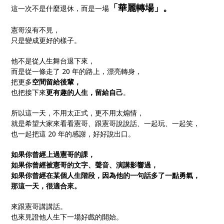
「華麗轉場」。
這一次不是什麼退休，而是一場
憲哥沒有不見，
只是變成更好的樣子。
他不是從人生舞台退下來，
而是從一條走了 20 年的路上，漂亮轉身，
把更多
空間留給後輩，
也把接下來
更有趣的人生，留給自己
。
所以這一天，不用太正式，更不用太煽情，
就是希望大家來看看憲哥、跟憲哥說說話、一起玩、一起笑，
也一起把這 20 年的感謝，好好說出口。
如果你曾經上過憲哥的課，
如果你曾經被憲哥的文字、聲音、演講影響過，
如果你曾經在某個人生階段，因為他的一句話多了一點勇氣，
那這一天，很適合來。
來跟憲哥講講話。
也來見證他人生下一場好戲的開始。