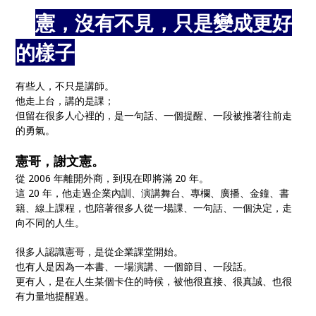
🎤
憲，沒有不見，只是變成更好
的樣子
🎙️
有些人，不只是講師。
他走上台，講的是課；
但留在很多人心裡的，是一句話、一個提醒、一段被推著往前走
的勇氣。
憲哥，謝文憲。
從 2006 年離開外商，到現在即將滿 20 年。
這 20 年，他走過企業內訓、演講舞台、專欄、廣播、金鐘、書
籍、線上課程，也陪著很多人從一場課、一句話、一個決定，走
向不同的人生。
很多人認識憲哥，是從企業課堂開始。
也有人是因為一本書、一場演講、一個節目、一段話。
更有人，是在人生某個卡住的時候，被他很直接、很真誠、也很
有力量地提醒過。