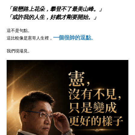
「留戀路上花朵，攀登不了最美山峰。」
「或許我的人生，好戲才剛要開始。」
這不是句點。
一個很帥的逗點
這比較像是憲哥人生裡，
。
我們現場見。