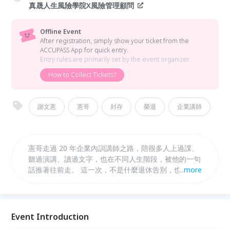
真晟人生風險學院X風險管理顧問
Offline Event
After registration, simply show your ticket from the
ACCUPASS App for quick entry.
Entry rules are primarily set by the event organizer.
How to Collect Tickets?
謝文憲
憲哥
封存
榮退
企業講師
憲哥走過 20 年企業內訓講師之路，陪很多人上過課、
聽過演講、讀過文字，也在不同人生階段，被他的一句
話推著往前走。 這一次，不是什麼退休告別，也不是
...
more
消失。 比較像是他在人生舞台上，漂亮地轉身，準備
走向更自由、更有趣的下一段。 「憲，沒有不見，只
是變成更好的樣子。」
Event Introduction