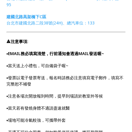
95
建國北路高架橋下C區
台北市建國北路二段38號(24H)、總汽車位：133
🔺注意事項:
▪︎
EMAIL務必填寫清楚，行前通知會透過MAIL發送喔~
▪︎當天送上小禮包，可自備袋子喔~
▪︎發票以電子發票寄送，報名時請務必注意填寫電子郵件，填寫不
完整恕不補發
▪︎注意各場次開放報到時間，提早到場請於教室外等候
▪︎當天若有發燒身體不適請盡速就醫
▪︎場地可能冷氣較強，可攜帶外套