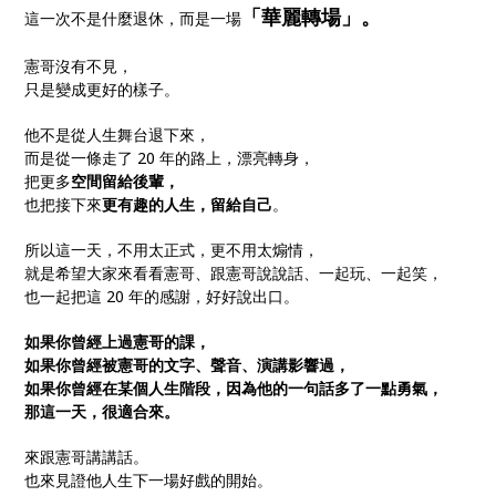
「華麗轉場」。
這一次不是什麼退休，而是一場
憲哥沒有不見，
只是變成更好的樣子。
他不是從人生舞台退下來，
而是從一條走了 20 年的路上，漂亮轉身，
把更多
空間留給後輩，
也把接下來
更有趣的人生，留給自己
。
所以這一天，不用太正式，更不用太煽情，
就是希望大家來看看憲哥、跟憲哥說說話、一起玩、一起笑，
也一起把這 20 年的感謝，好好說出口。
如果你曾經上過憲哥的課，
如果你曾經被憲哥的文字、聲音、演講影響過，
如果你曾經在某個人生階段，因為他的一句話多了一點勇氣，
那這一天，很適合來。
來跟憲哥講講話。
也來見證他人生下一場好戲的開始。